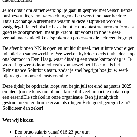
Je rol draait om samenwerking: je gaat in gesprek met verschillende
business units, stemt verwachtingen af en werkt toe naar heldere
Data Exchange Agreements waarin al deze afspraken worden
vastgelegd. Je technische basis helpt je om datastructuren en formats
goed te doorgronden, maar je kracht ligt vooral in hoe je deze
vertaalt naar duidelijke afspraken en processen die iedereen begrijpt.
De sfeer binnen NN is open en multicultureel, met ruimte voor eigen
initiatief en samenwerking. We werken hybride: deels thuis, deels op
ons kantoor in Den Haag, waar dinsdag een vaste kantoordag is. Je
wordt ingewerkt door collega's van zowel het IT-team als het
Reinsurance Solutions team, zodat je snel begrijpt hoe jouw werk
bijdraagt aan onze dienstverlening.
Deze tijdelijke opdracht loopt van begin juli tot eind augustus 2025
en biedt jou de kans om binnen korte tijd veel impact te maken op
een essentiËle schakel in onze organisatie. Ben jij analytisch,
gestructureerd en hou je ervan als dingen Écht goed geregeld zijn?
Solliciteer dan zeker!
Wat wij bieden
Een bruto salaris vanaf €16,23 per uur;