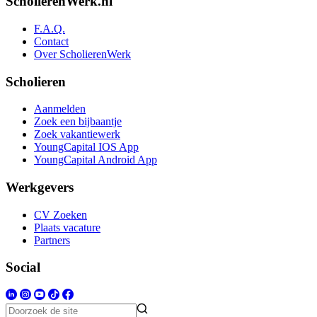
ScholierenWerk.nl
F.A.Q.
Contact
Over ScholierenWerk
Scholieren
Aanmelden
Zoek een bijbaantje
Zoek vakantiewerk
YoungCapital IOS App
YoungCapital Android App
Werkgevers
CV Zoeken
Plaats vacature
Partners
Social