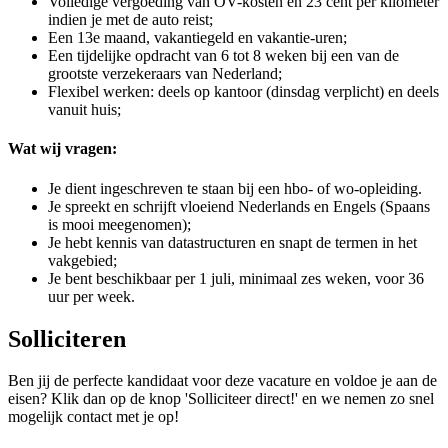
Volledige vergoeding van OV-kosten en 23 cent per kilometer
indien je met de auto reist;
Een 13e maand, vakantiegeld en vakantie-uren;
Een tijdelijke opdracht van 6 tot 8 weken bij een van de
grootste verzekeraars van Nederland;
Flexibel werken: deels op kantoor (dinsdag verplicht) en deels
vanuit huis;
Wat wij vragen:
Je dient ingeschreven te staan bij een hbo- of wo-opleiding.
Je spreekt en schrijft vloeiend Nederlands en Engels (Spaans
is mooi meegenomen);
Je hebt kennis van datastructuren en snapt de termen in het
vakgebied;
Je bent beschikbaar per 1 juli, minimaal zes weken, voor 36
uur per week.
Solliciteren
Ben jij de perfecte kandidaat voor deze vacature en voldoe je aan de
eisen? Klik dan op de knop 'Solliciteer direct!' en we nemen zo snel
mogelijk contact met je op!