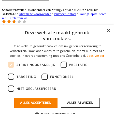
ScholierenWerk.nl is onderdeel van YoungCapital • © 2026 • KvK nr:
34199418 •
Algemene voorwaarden
•
Privacy
Contact
•
YoungCapital score
4.3 - 3366 reviews
×
Deze website maakt gebruik
Inloggen als bedrijf
van cookies.
Deze website gebruikt cookies om uw gebruikerservaring te
E-mail
*
verbeteren. Door onze website te gebruiken, stemt u in met alle
cookies in overeenstemming met ons Cookiebeleid.
Lees verder
Wachtwoord
STRIKT NOODZAKELIJK
PRESTATIE
login gegevens onthouden
Wachtwoord vergeten?
login
TARGETING
FUNCTIONEEL
Bedrijf aanmelden
NIET-GECLASSIFICEERD
Na het aanmelden kun je meteen je vacature plaatsen en heb je je
nieuwe collega/werknemer zo gevonden!
ALLES ACCEPTEREN
ALLES AFWIJZEN
Heb je nog geen gratis bedrijfsprofiel?