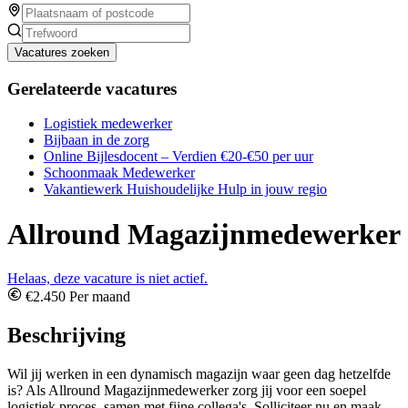
Vacatures zoeken
Gerelateerde vacatures
Logistiek medewerker
Bijbaan in de zorg
Online Bijlesdocent – Verdien €20-€50 per uur
Schoonmaak Medewerker
Vakantiewerk Huishoudelijke Hulp in jouw regio
Allround Magazijnmedewerker
Helaas, deze vacature is niet actief.
€2.450 Per maand
Beschrijving
Wil jij werken in een dynamisch magazijn waar geen dag hetzelfde
is? Als Allround Magazijnmedewerker zorg jij voor een soepel
logistiek proces, samen met fijne collega's. Solliciteer nu en maak