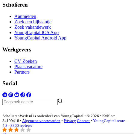
Scholieren
Aanmelden
Zoek een bijbaantje
Zoek vakantiewerk
YoungCapital IOS App
YoungCapital Android App
Werkgevers
CV Zoeken
Plaats vacature
Partners
Social
ScholierenWerk.nl is onderdeel van YoungCapital • © 2026 • KvK nr:
34199418 •
Algemene voorwaarden
•
Privacy
Contact
•
YoungCapital score
4.3 - 3366 reviews