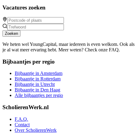
Vacatures zoeken
Zoeken
We heten wel YoungCapital, maar iedereen is even welkom. Ook als
je al wat meer ervaring hebt. Meer weten? Check onze FAQ.
Bijbaantjes per regio
Bijbaantje in Amsterdam
Bijbaantje in Rotterdam
Bijbaantje in Utrecht
Bijbaantje in Den Haag
Alle bijbaantjes per regio
ScholierenWerk.nl
F.A.Q.
Contact
Over ScholierenWerk