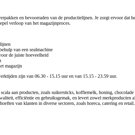
pakken en bevoorraden van de productielijnen. Je zorgt ervoor dat het
soepel verloop van het magazijnproces.
lijnen
behulp van een sealmachine
oor de juiste hoeveelheid
n
het magazijn
werktijden zijn van 06.30 - 15.15 uur en van 15.15 - 23.59 uur.
 scala aan producten, zoals suikersticks, koffiemelk, honing, chocolade e
 kwaliteit, efficiëntie en gebruiksgemak, en levert zowel merkproducten a
eften van klanten in diverse sectoren, zoals horeca, catering en retail.