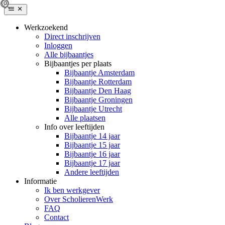
Werkzoekend
Direct inschrijven
Inloggen
Alle bijbaantjes
Bijbaantjes per plaats
Bijbaantje Amsterdam
Bijbaantje Rotterdam
Bijbaantje Den Haag
Bijbaantje Groningen
Bijbaantje Utrecht
Alle plaatsen
Info over leeftijden
Bijbaantje 14 jaar
Bijbaantje 15 jaar
Bijbaantje 16 jaar
Bijbaantje 17 jaar
Andere leeftijden
Informatie
Ik ben werkgever
Over ScholierenWerk
FAQ
Contact