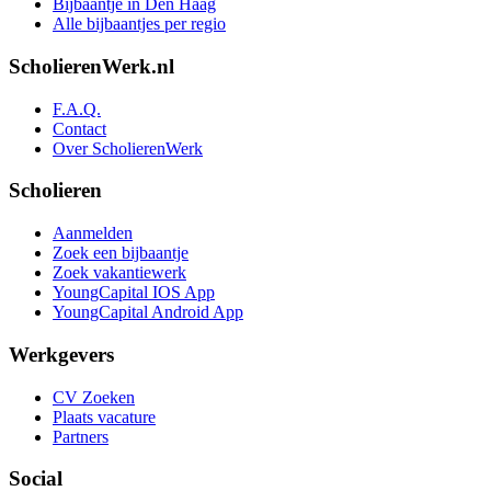
Bijbaantje in Den Haag
Alle bijbaantjes per regio
ScholierenWerk.nl
F.A.Q.
Contact
Over ScholierenWerk
Scholieren
Aanmelden
Zoek een bijbaantje
Zoek vakantiewerk
YoungCapital IOS App
YoungCapital Android App
Werkgevers
CV Zoeken
Plaats vacature
Partners
Social