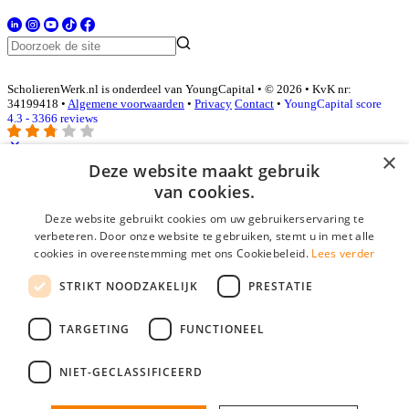
ScholierenWerk.nl is onderdeel van YoungCapital • © 2026 • KvK nr:
34199418 •
Algemene voorwaarden
•
Privacy
Contact
•
YoungCapital score
4.3 - 3366 reviews
×
Deze website maakt gebruik
Inloggen als bedrijf
van cookies.
Deze website gebruikt cookies om uw gebruikerservaring te
E-mail
*
verbeteren. Door onze website te gebruiken, stemt u in met alle
cookies in overeenstemming met ons Cookiebeleid.
Lees verder
Wachtwoord
STRIKT NOODZAKELIJK
PRESTATIE
login gegevens onthouden
Wachtwoord vergeten?
login
TARGETING
FUNCTIONEEL
Bedrijf aanmelden
NIET-GECLASSIFICEERD
Na het aanmelden kun je meteen je vacature plaatsen en heb je je