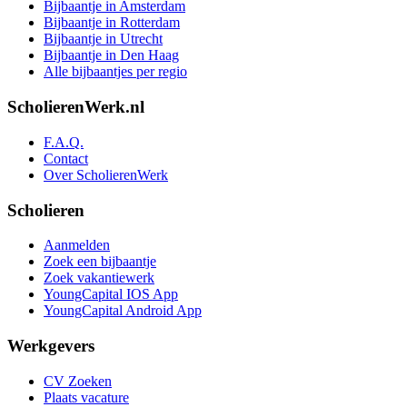
Bijbaantje in Amsterdam
Bijbaantje in Rotterdam
Bijbaantje in Utrecht
Bijbaantje in Den Haag
Alle bijbaantjes per regio
ScholierenWerk.nl
F.A.Q.
Contact
Over ScholierenWerk
Scholieren
Aanmelden
Zoek een bijbaantje
Zoek vakantiewerk
YoungCapital IOS App
YoungCapital Android App
Werkgevers
CV Zoeken
Plaats vacature