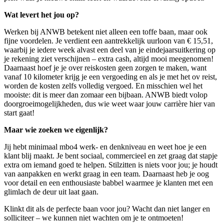
Wat levert het jou op?
Werken bij ANWB betekent niet alleen een toffe baan, maar ook
fijne voordelen. Je verdient een aantrekkelijk uurloon van € 15,51,
waarbij je iedere week alvast een deel van je eindejaarsuitkering op
je rekening ziet verschijnen – extra cash, altijd mooi meegenomen!
Daarnaast hoef je je over reiskosten geen zorgen te maken, want
vanaf 10 kilometer krijg je een vergoeding en als je met het ov reist,
worden de kosten zelfs volledig vergoed. En misschien wel het
mooiste: dit is meer dan zomaar een bijbaan. ANWB biedt volop
doorgroeimogelijkheden, dus wie weet waar jouw carrière hier van
start gaat!
Maar wie zoeken we eigenlijk?
Jij hebt minimaal mbo4 werk- en denkniveau en weet hoe je een
klant blij maakt. Je bent sociaal, commercieel en zet graag dat stapje
extra om iemand goed te helpen. Stilzitten is niets voor jou; je houdt
van aanpakken en werkt graag in een team. Daarnaast heb je oog
voor detail en een enthousiaste babbel waarmee je klanten met een
glimlach de deur uit laat gaan.
Klinkt dit als de perfecte baan voor jou? Wacht dan niet langer en
solliciteer – we kunnen niet wachten om je te ontmoeten!