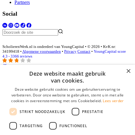
Partners
Social
ScholierenWerk.nl is onderdeel van YoungCapital • © 2026 • KvK nr:
34199418 •
Algemene voorwaarden
•
Privacy
Contact
•
YoungCapital score
4.3 - 3366 reviews
×
Deze website maakt gebruik
Inloggen als bedrijf
van cookies.
Deze website gebruikt cookies om uw gebruikerservaring te
E-mail
*
verbeteren. Door onze website te gebruiken, stemt u in met alle
cookies in overeenstemming met ons Cookiebeleid.
Lees verder
Wachtwoord
STRIKT NOODZAKELIJK
PRESTATIE
login gegevens onthouden
Wachtwoord vergeten?
login
TARGETING
FUNCTIONEEL