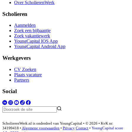
Over ScholierenWerk
Scholieren
Aanmelden
Zoek een bijbaantje
Zoek vakantiewerk
YoungCapital IOS App
YoungCapital Android App
Werkgevers
CV Zoeken
Plaats vacature
Partners
Social
ScholierenWerk.nl is onderdeel van YoungCapital • © 2026 • KvK nr:
34199418 •
Algemene voorwaarden
•
Privacy
Contact
•
YoungCapital score