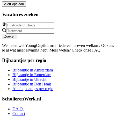
Alert opslaan
Vacatures zoeken
Zoeken
We heten wel YoungCapital, maar iedereen is even welkom. Ook als
je al wat meer ervaring hebt. Meer weten? Check onze FAQ.
Bijbaantjes per regio
Bijbaantje in Amsterdam
Bijbaantje in Rotterdam
Bijbaantje in Utrecht
Bijbaantje in Den Haag
Alle bijbaantjes per regio
ScholierenWerk.nl
F.A.Q.
Contact