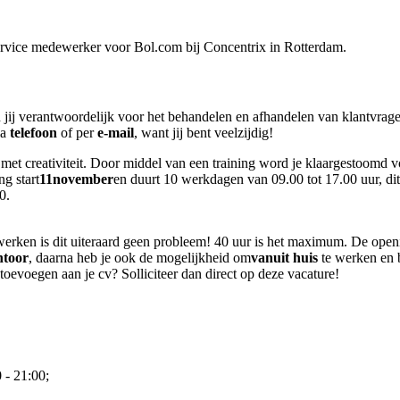
service medewerker voor Bol.com bij Concentrix in Rotterdam.
jij verantwoordelijk voor het behandelen en afhandelen van klantvragen
ia
telefoon
of per
e-mail
, want jij bent veelzijdig!
met creativiteit. Door middel van een training word je klaargestoomd vo
g start
11
november
en duurt 10 werkdagen van 09.00 tot 17.00 uur, dit
0.
werken is dit uiteraard geen probleem! 40 uur is het maximum. De open
ntoor
, daarna heb je ook de mogelijkheid om
vanuit huis
te werken en 
toevoegen aan je cv? Solliciteer dan direct op deze vacature!
 - 21:00;