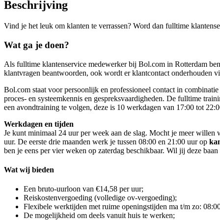
Beschrijving
Vind je het leuk om klanten te verrassen? Word dan fulltime klanten
Wat ga je doen?
Als fulltime klantenservice medewerker bij Bol.com in Rotterdam ben 
klantvragen beantwoorden, ook wordt er klantcontact onderhouden v
Bol.com staat voor persoonlijk en professioneel contact in combinatie 
proces- en systeemkennis en gespreksvaardigheden. De fulltime trainin
een avondtraining te volgen, deze is 10 werkdagen van 17:00 tot 22:0
Werkdagen en tijden
Je kunt minimaal 24 uur per week aan de slag. Mocht je meer willen 
uur. De eerste drie maanden werk je tussen 08:00 en 21:00 uur op
ka
ben je eens per vier weken op zaterdag beschikbaar. Wil jij deze baan 
Wat wij bieden
Een bruto-uurloon van €14,58 per uur;
Reiskostenvergoeding (volledige ov-vergoeding);
Flexibele werktijden met ruime openingstijden ma t/m zo: 08:00
De mogelijkheid om deels vanuit huis te werken;