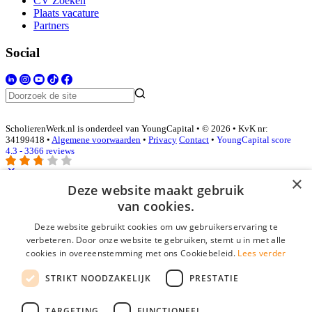
CV Zoeken
Plaats vacature
Partners
Social
ScholierenWerk.nl is onderdeel van YoungCapital • © 2026 • KvK nr:
34199418 •
Algemene voorwaarden
•
Privacy
Contact
•
YoungCapital score
4.3 - 3366 reviews
×
Deze website maakt gebruik
Inloggen als bedrijf
van cookies.
Deze website gebruikt cookies om uw gebruikerservaring te
E-mail
*
verbeteren. Door onze website te gebruiken, stemt u in met alle
cookies in overeenstemming met ons Cookiebeleid.
Lees verder
Wachtwoord
STRIKT NOODZAKELIJK
PRESTATIE
login gegevens onthouden
Wachtwoord vergeten?
login
TARGETING
FUNCTIONEEL