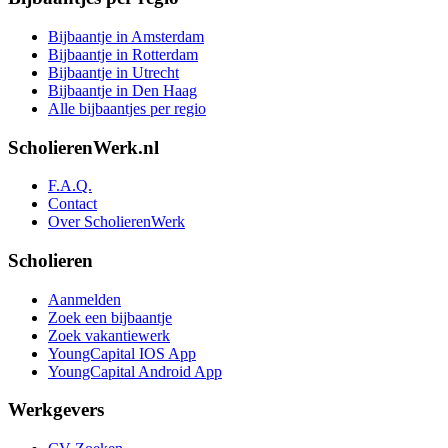
Bijbaantje in Amsterdam
Bijbaantje in Rotterdam
Bijbaantje in Utrecht
Bijbaantje in Den Haag
Alle bijbaantjes per regio
ScholierenWerk.nl
F.A.Q.
Contact
Over ScholierenWerk
Scholieren
Aanmelden
Zoek een bijbaantje
Zoek vakantiewerk
YoungCapital IOS App
YoungCapital Android App
Werkgevers