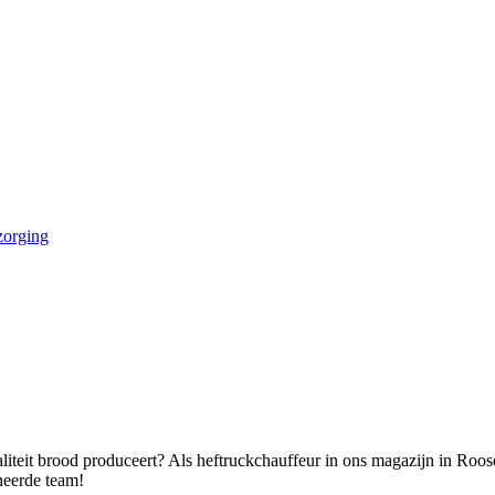
zorging
kwaliteit brood produceert? Als heftruckchauffeur in ons magazijn in Roo
oneerde team!