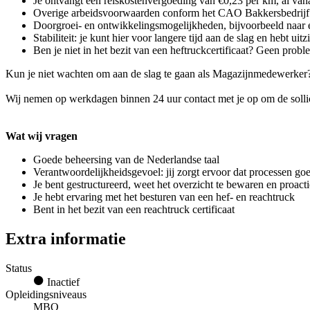
Je ontvangt een reiskostenvergoeding van €0,23 per km, al vana
Overige arbeidsvoorwaarden conform het CAO Bakkersbedrijf
Doorgroei- en ontwikkelingsmogelijkheden, bijvoorbeeld naar 
Stabiliteit: je kunt hier voor langere tijd aan de slag en hebt uitz
Ben je niet in het bezit van een heftruckcertificaat? Geen probl
Kun je niet wachten om aan de slag te gaan als Magazijnmedewerker? 
Wij nemen op werkdagen binnen 24 uur contact met je op om de sollici
Wat wij vragen
Goede beheersing van de Nederlandse taal
Verantwoordelijkheidsgevoel: jij zorgt ervoor dat processen go
Je bent gestructureerd, weet het overzicht te bewaren en proacti
Je hebt ervaring met het besturen van een hef- en reachtruck
Bent in het bezit van een reachtruck certificaat
Extra informatie
Status
Inactief
Opleidingsniveaus
MBO