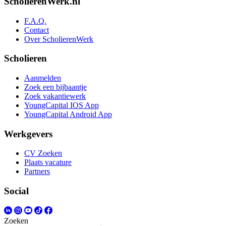
ScholierenWerk.nl
F.A.Q.
Contact
Over ScholierenWerk
Scholieren
Aanmelden
Zoek een bijbaantje
Zoek vakantiewerk
YoungCapital IOS App
YoungCapital Android App
Werkgevers
CV Zoeken
Plaats vacature
Partners
Social
Zoeken