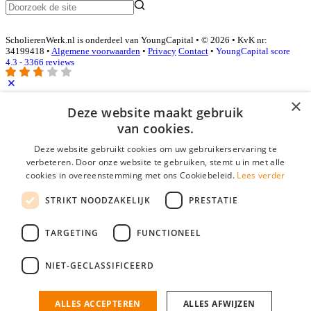
ScholierenWerk.nl is onderdeel van YoungCapital • © 2026 • KvK nr:
34199418 •
Algemene voorwaarden
•
Privacy
Contact
•
YoungCapital score
4.3 - 3366 reviews
×
Deze website maakt gebruik
Inloggen als bedrijf
van cookies.
E-mail
*
Deze website gebruikt cookies om uw gebruikerservaring te
verbeteren. Door onze website te gebruiken, stemt u in met alle
cookies in overeenstemming met ons Cookiebeleid.
Lees verder
Wachtwoord
STRIKT NOODZAKELIJK
PRESTATIE
login gegevens onthouden
Wachtwoord vergeten?
login
TARGETING
FUNCTIONEEL
Bedrijf aanmelden
NIET-GECLASSIFICEERD
Na het aanmelden kun je meteen je vacature plaatsen en heb je je
nieuwe collega/werknemer zo gevonden!
ALLES ACCEPTEREN
ALLES AFWIJZEN