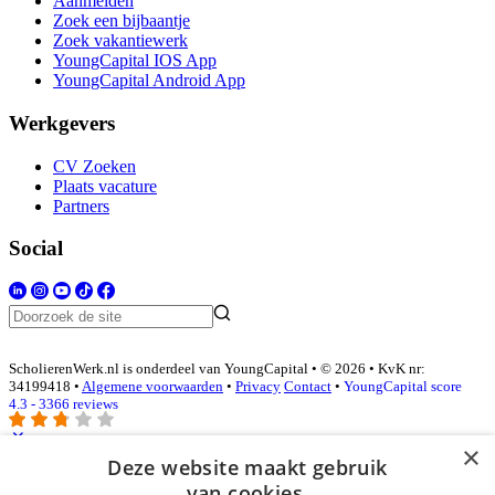
Aanmelden
Zoek een bijbaantje
Zoek vakantiewerk
YoungCapital IOS App
YoungCapital Android App
Werkgevers
CV Zoeken
Plaats vacature
Partners
Social
ScholierenWerk.nl is onderdeel van YoungCapital • © 2026 • KvK nr:
34199418 •
Algemene voorwaarden
•
Privacy
Contact
•
YoungCapital score
4.3 - 3366 reviews
×
Deze website maakt gebruik
Inloggen als bedrijf
van cookies.