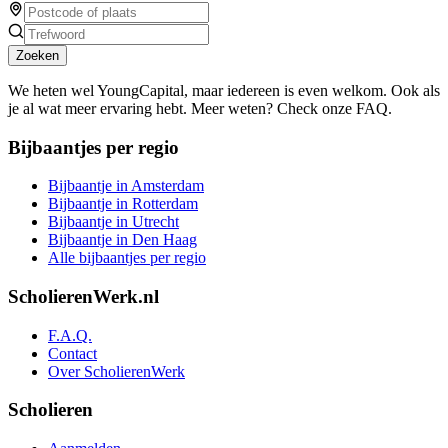
Zoeken
We heten wel YoungCapital, maar iedereen is even welkom. Ook als
je al wat meer ervaring hebt. Meer weten? Check onze FAQ.
Bijbaantjes per regio
Bijbaantje in Amsterdam
Bijbaantje in Rotterdam
Bijbaantje in Utrecht
Bijbaantje in Den Haag
Alle bijbaantjes per regio
ScholierenWerk.nl
F.A.Q.
Contact
Over ScholierenWerk
Scholieren