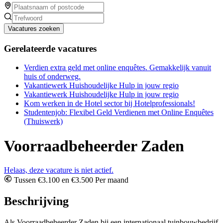
Vacatures zoeken
Gerelateerde vacatures
Verdien extra geld met online enquêtes. Gemakkelijk vanuit
huis of onderweg.
Vakantiewerk Huishoudelijke Hulp in jouw regio
Vakantiewerk Huishoudelijke Hulp in jouw regio
Kom werken in de Hotel sector bij Hotelprofessionals!
Studentenjob: Flexibel Geld Verdienen met Online Enquêtes
(Thuiswerk)
Voorraadbeheerder Zaden
Helaas, deze vacature is niet actief.
Tussen €3.100 en €3.500 Per maand
Beschrijving
Als Voorraadbeheerder Zaden bij een internationaal tuinbouwbedrijf