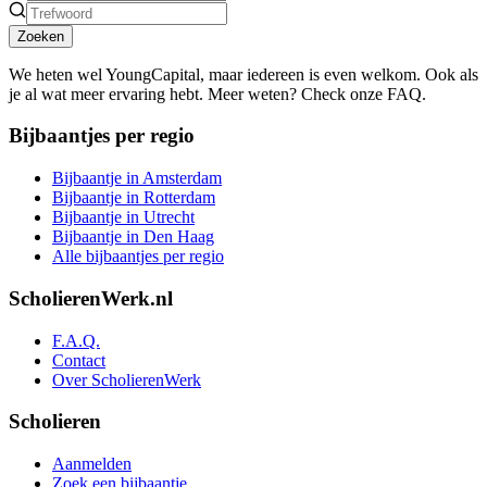
Zoeken
We heten wel YoungCapital, maar iedereen is even welkom. Ook als
je al wat meer ervaring hebt. Meer weten? Check onze FAQ.
Bijbaantjes per regio
Bijbaantje in Amsterdam
Bijbaantje in Rotterdam
Bijbaantje in Utrecht
Bijbaantje in Den Haag
Alle bijbaantjes per regio
ScholierenWerk.nl
F.A.Q.
Contact
Over ScholierenWerk
Scholieren
Aanmelden
Zoek een bijbaantje