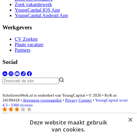
Zoek vakantiewerk
YoungCapital IOS App
YoungCapital Android App
Werkgevers
CV Zoeken
Plaats vacature
Partners
Social
ScholierenWerk.nl is onderdeel van YoungCapital • © 2026 • KvK nr:
34199418 •
Algemene voorwaarden
•
Privacy
Contact
•
YoungCapital score
4.3 - 3366 reviews
×
Deze website maakt gebruik
Inloggen als bedrijf
van cookies.