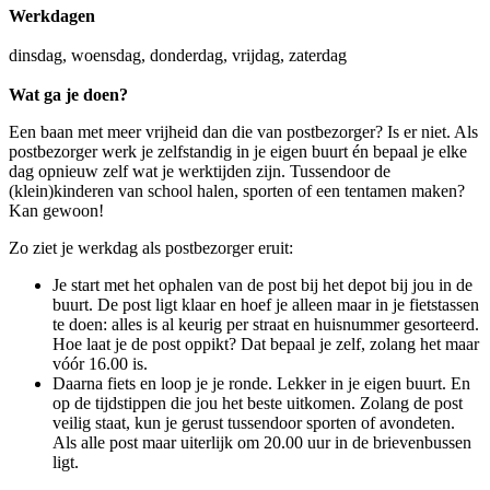
Werkdagen
dinsdag, woensdag, donderdag, vrijdag, zaterdag
Wat ga je doen?
Een baan met meer vrijheid dan die van postbezorger? Is er niet. Als
postbezorger werk je zelfstandig in je eigen buurt én bepaal je elke
dag opnieuw zelf wat je werktijden zijn. Tussendoor de
(klein)kinderen van school halen, sporten of een tentamen maken?
Kan gewoon!
Zo ziet je werkdag als postbezorger eruit:
Je start met het ophalen van de post bij het depot bij jou in de
buurt. De post ligt klaar en hoef je alleen maar in je fietstassen
te doen: alles is al keurig per straat en huisnummer gesorteerd.
Hoe laat je de post oppikt? Dat bepaal je zelf, zolang het maar
vóór 16.00 is.
Daarna fiets en loop je je ronde. Lekker in je eigen buurt. En
op de tijdstippen die jou het beste uitkomen. Zolang de post
veilig staat, kun je gerust tussendoor sporten of avondeten.
Als alle post maar uiterlijk om 20.00 uur in de brievenbussen
ligt.