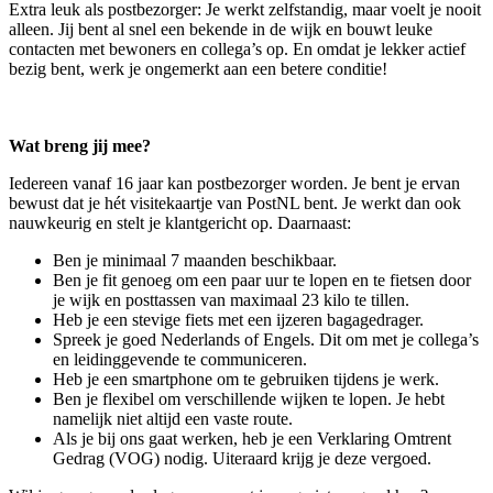
Extra leuk als postbezorger: Je werkt zelfstandig, maar voelt je nooit
alleen. Jij bent al snel een bekende in de wijk en bouwt leuke
contacten met bewoners en collega’s op. En omdat je lekker actief
bezig bent, werk je ongemerkt aan een betere conditie!
Wat breng jij mee?
Iedereen vanaf 16 jaar kan postbezorger worden. Je bent je ervan
bewust dat je hét visitekaartje van PostNL bent. Je werkt dan ook
nauwkeurig en stelt je klantgericht op. Daarnaast:
Ben je minimaal 7 maanden beschikbaar.
Ben je fit genoeg om een paar uur te lopen en te fietsen door
je wijk en posttassen van maximaal 23 kilo te tillen.
Heb je een stevige fiets met een ijzeren bagagedrager.
Spreek je goed Nederlands of Engels. Dit om met je collega’s
en leidinggevende te communiceren.
Heb je een smartphone om te gebruiken tijdens je werk.
Ben je flexibel om verschillende wijken te lopen. Je hebt
namelijk niet altijd een vaste route.
Als je bij ons gaat werken, heb je een Verklaring Omtrent
Gedrag (VOG) nodig. Uiteraard krijg je deze vergoed.