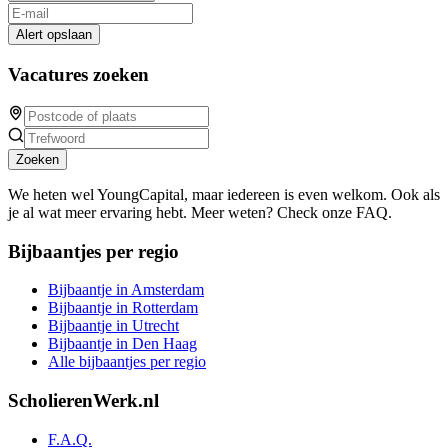
Alert opslaan
Vacatures zoeken
Zoeken
We heten wel YoungCapital, maar iedereen is even welkom. Ook als
je al wat meer ervaring hebt. Meer weten? Check onze FAQ.
Bijbaantjes per regio
Bijbaantje in Amsterdam
Bijbaantje in Rotterdam
Bijbaantje in Utrecht
Bijbaantje in Den Haag
Alle bijbaantjes per regio
ScholierenWerk.nl
F.A.Q.