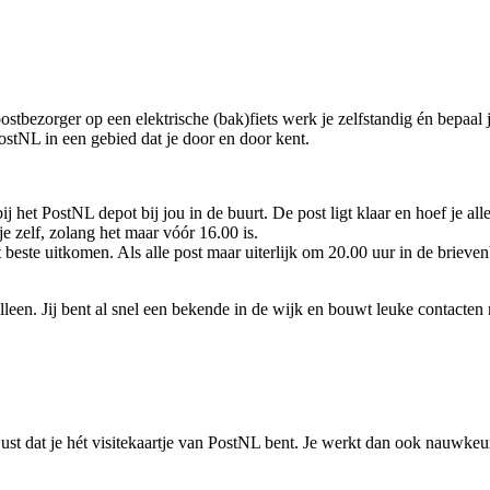
ostbezorger op een elektrische (bak)fiets werk je zelfstandig én bepaal 
 PostNL in een gebied dat je door en door kent.
ij het PostNL depot bij jou in de buurt. De post ligt klaar en hoef je alle
e zelf, zolang het maar vóór 16.00 is.
t beste uitkomen. Als alle post maar uiterlijk om 20.00 uur in de brieven
 alleen. Jij bent al snel een bekende in de wijk en bouwt leuke contacten
st dat je hét visitekaartje van PostNL bent. Je werkt dan ook nauwkeuri