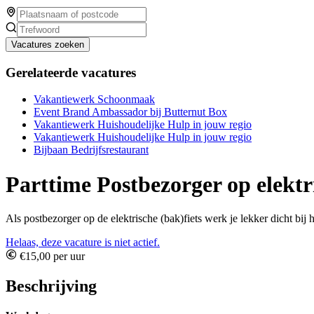
Vacatures zoeken
Gerelateerde vacatures
Vakantiewerk Schoonmaak
Event Brand Ambassador bij Butternut Box
Vakantiewerk Huishoudelijke Hulp in jouw regio
Vakantiewerk Huishoudelijke Hulp in jouw regio
Bijbaan Bedrijfsrestaurant
Parttime Postbezorger op elektri
Als postbezorger op de elektrische (bak)fiets werk je lekker dicht bij 
Helaas, deze vacature is niet actief.
€15,00 per uur
Beschrijving