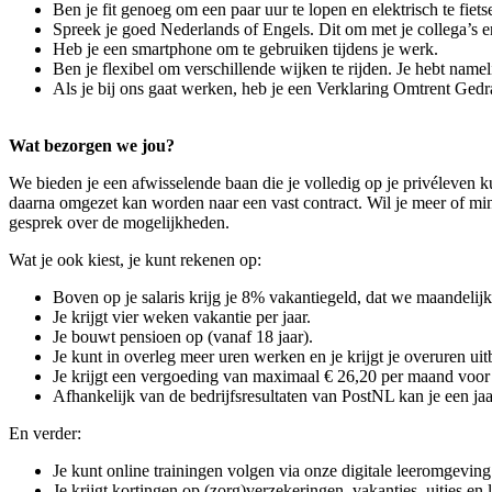
Ben je fit genoeg om een paar uur te lopen en elektrisch te fiets
Spreek je goed Nederlands of Engels. Dit om met je collega’s 
Heb je een smartphone om te gebruiken tijdens je werk.
Ben je flexibel om verschillende wijken te rijden. Je hebt namelij
Als je bij ons gaat werken, heb je een Verklaring Omtrent Ged
Wat bezorgen we jou?
We bieden je een afwisselende baan die je volledig op je privéleven ku
daarna omgezet kan worden naar een vast contract. Wil je meer of mind
gesprek over de mogelijkheden.
Wat je ook kiest, je kunt rekenen op:
Boven op je salaris krijg je 8% vakantiegeld, dat we maandelijks
Je krijgt vier weken vakantie per jaar.
Je bouwt pensioen op (vanaf 18 jaar).
Je kunt in overleg meer uren werken en je krijgt je overuren uit
Je krijgt een vergoeding van maximaal € 26,20 per maand voor g
Afhankelijk van de bedrijfsresultaten van PostNL kan je een jaar
En verder:
Je kunt online trainingen volgen via onze digitale leeromgeving
Je krijgt kortingen op (zorg)verzekeringen, vakanties, uitjes en