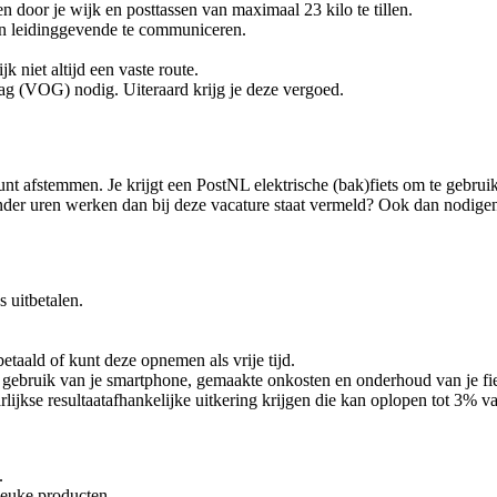
en door je wijk en posttassen van maximaal 23 kilo te tillen.
en leidinggevende te communiceren.
k niet altijd een vaste route.
rag (VOG) nodig. Uiteraard krijg je deze vergoed.
nt afstemmen. Je krijgt een PostNL elektrische (bak)fiets om te gebruik
er uren werken dan bij deze vacature staat vermeld? Ook dan nodigen wi
 uitbetalen.
betaald of kunt deze opnemen als vrije tijd.
ebruik van je smartphone, gemaakte onkosten en onderhoud van je fiets 
lijkse resultaatafhankelijke uitkering krijgen die kan oplopen tot 3% van
.
 leuke producten.