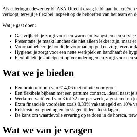
Als cateringmedewerker bij ASA Utrecht draag je bij aan het creëren v
verloopt, terwijl je flexibel inspeelt op de behoeften van het team en
Wat je gaat doen:
Gastvrijheid: je zorgt voor een warme ontvangst en een service d
Presentatie: je maakt lunches die niet alleen lekker zijn, maar er
Voorraadbeheer: je houdt de voorraad op peil en zorgt ervoor dat 
Hygiëne: je zorgt voor een nette werkplek en handhaaft de hygië
Flexibiliteit: je anticipeert op veranderingen en zorgt voor een
Wat we je bieden
Een bruto uurloon van €14,06 met ruimte voor groei.
Een flexibele bijbaan met een parttime contract, ideaal naast je s
Werkuren variërend van 3 tot 32 uur per week, afgestemd op j
Extra financiële voordelen zoals 8,33% vakantiegeld en 10% v
Reiskostenvergoeding en toeslagen tijdens feestdagen.
De kans om waardevolle ervaring op te doen in de horeca, terw
Wat we van je vragen