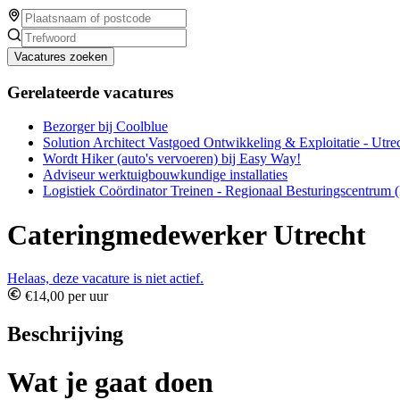
Vacatures zoeken
Gerelateerde vacatures
Bezorger bij Coolblue
Solution Architect Vastgoed Ontwikkeling & Exploitatie - Utre
Wordt Hiker (auto's vervoeren) bij Easy Way!
Adviseur werktuigbouwkundige installaties
Logistiek Coördinator Treinen - Regionaal Besturingscentrum 
Cateringmedewerker Utrecht
Helaas, deze vacature is niet actief.
€14,00 per uur
Beschrijving
Wat je gaat doen