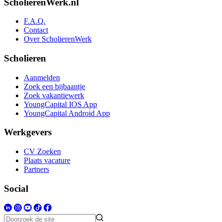
ScholierenWerk.nl
F.A.Q.
Contact
Over ScholierenWerk
Scholieren
Aanmelden
Zoek een bijbaantje
Zoek vakantiewerk
YoungCapital IOS App
YoungCapital Android App
Werkgevers
CV Zoeken
Plaats vacature
Partners
Social