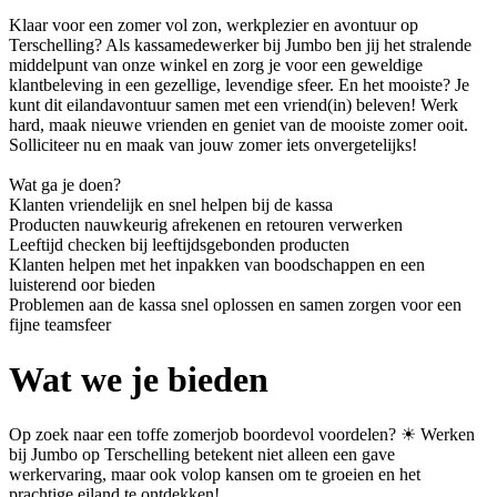
Klaar voor een zomer vol zon, werkplezier en avontuur op
Terschelling? Als kassamedewerker bij Jumbo ben jij het stralende
middelpunt van onze winkel en zorg je voor een geweldige
klantbeleving in een gezellige, levendige sfeer. En het mooiste? Je
kunt dit eilandavontuur samen met een vriend(in) beleven! Werk
hard, maak nieuwe vrienden en geniet van de mooiste zomer ooit.
Solliciteer nu en maak van jouw zomer iets onvergetelijks!
Wat ga je doen?
Klanten vriendelijk en snel helpen bij de kassa
Producten nauwkeurig afrekenen en retouren verwerken
Leeftijd checken bij leeftijdsgebonden producten
Klanten helpen met het inpakken van boodschappen en een
luisterend oor bieden
Problemen aan de kassa snel oplossen en samen zorgen voor een
fijne teamsfeer
Wat we je bieden
Op zoek naar een toffe zomerjob boordevol voordelen? ☀ Werken
bij Jumbo op Terschelling betekent niet alleen een gave
werkervaring, maar ook volop kansen om te groeien en het
prachtige eiland te ontdekken!