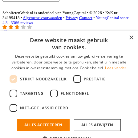
ScholierenWerk.nl is onderdeel van YoungCapital • © 2026 • KvK nr:
34199418 •
Algemene voorwaarden
•
Privacy
Contact
•
YoungCapital score
4.3 - 3366 reviews
×
Deze website maakt gebruik
Inloggen als bedrijf
van cookies.
Deze website gebruikt cookies om uw gebruikerservaring te
E-mail
*
verbeteren. Door onze website te gebruiken, stemt u in met alle
cookies in overeenstemming met ons Cookiebeleid.
Lees verder
Wachtwoord
STRIKT NOODZAKELIJK
PRESTATIE
login gegevens onthouden
Wachtwoord vergeten?
login
TARGETING
FUNCTIONEEL
Bedrijf aanmelden
NIET-GECLASSIFICEERD
Na het aanmelden kun je meteen je vacature plaatsen en heb je je
nieuwe collega/werknemer zo gevonden!
ALLES ACCEPTEREN
ALLES AFWIJZEN
Heb je nog geen gratis bedrijfsprofiel?