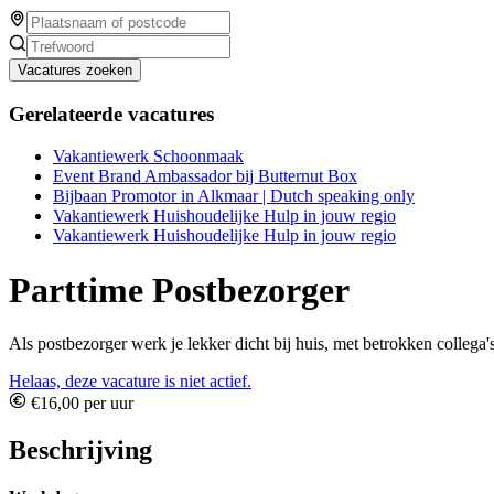
Vacatures zoeken
Gerelateerde vacatures
Vakantiewerk Schoonmaak
Event Brand Ambassador bij Butternut Box
Bijbaan Promotor in Alkmaar | Dutch speaking only
Vakantiewerk Huishoudelijke Hulp in jouw regio
Vakantiewerk Huishoudelijke Hulp in jouw regio
Parttime Postbezorger
Als postbezorger werk je lekker dicht bij huis, met betrokken collega'
Helaas, deze vacature is niet actief.
€16,00 per uur
Beschrijving