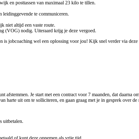
 wijk en posttassen van maximaal 23 kilo te tillen.
en leidinggevende te communiceren.
k niet altijd een vaste route.
rag (VOG) nodig. Uiteraard krijg je deze vergoed.
n is jobcoaching wel een oplossing voor jou! Kijk snel verder via deze
kunt afstemmen. Je start met een contract voor 7 maanden, dat daarna o
n harte uit om te solliciteren, en gaan graag met je in gesprek over de
 uitbetalen.
betaald of kunt deze opnemen als vrije tijd.