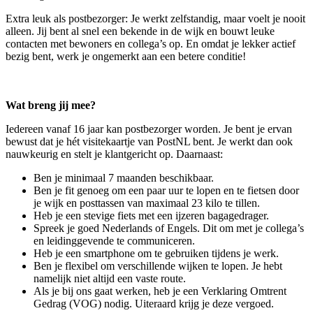
Extra leuk als postbezorger: Je werkt zelfstandig, maar voelt je nooit
alleen. Jij bent al snel een bekende in de wijk en bouwt leuke
contacten met bewoners en collega’s op. En omdat je lekker actief
bezig bent, werk je ongemerkt aan een betere conditie!
Wat breng jij mee?
Iedereen vanaf 16 jaar kan postbezorger worden. Je bent je ervan
bewust dat je hét visitekaartje van PostNL bent. Je werkt dan ook
nauwkeurig en stelt je klantgericht op. Daarnaast:
Ben je minimaal 7 maanden beschikbaar.
Ben je fit genoeg om een paar uur te lopen en te fietsen door
je wijk en posttassen van maximaal 23 kilo te tillen.
Heb je een stevige fiets met een ijzeren bagagedrager.
Spreek je goed Nederlands of Engels. Dit om met je collega’s
en leidinggevende te communiceren.
Heb je een smartphone om te gebruiken tijdens je werk.
Ben je flexibel om verschillende wijken te lopen. Je hebt
namelijk niet altijd een vaste route.
Als je bij ons gaat werken, heb je een Verklaring Omtrent
Gedrag (VOG) nodig. Uiteraard krijg je deze vergoed.