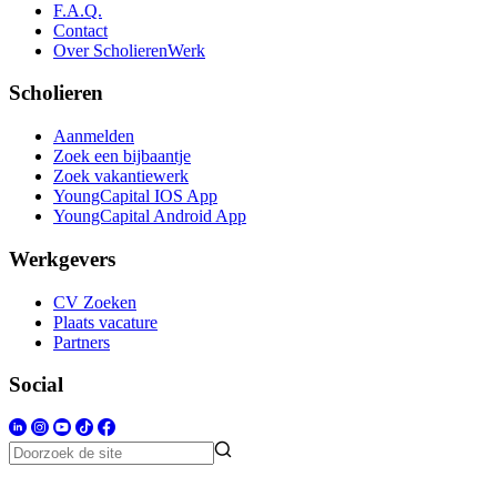
F.A.Q.
Contact
Over ScholierenWerk
Scholieren
Aanmelden
Zoek een bijbaantje
Zoek vakantiewerk
YoungCapital IOS App
YoungCapital Android App
Werkgevers
CV Zoeken
Plaats vacature
Partners
Social