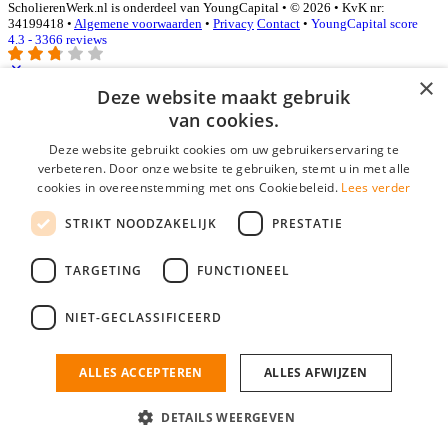
ScholierenWerk.nl is onderdeel van YoungCapital • © 2026 • KvK nr:
34199418 •
Algemene voorwaarden
•
Privacy
Contact
•
YoungCapital score
4.3 - 3366 reviews
×
Deze website maakt gebruik
Inloggen als bedrijf
van cookies.
Deze website gebruikt cookies om uw gebruikerservaring te
E-mail
*
verbeteren. Door onze website te gebruiken, stemt u in met alle
cookies in overeenstemming met ons Cookiebeleid.
Lees verder
Wachtwoord
STRIKT NOODZAKELIJK
PRESTATIE
login gegevens onthouden
Wachtwoord vergeten?
login
TARGETING
FUNCTIONEEL
Bedrijf aanmelden
NIET-GECLASSIFICEERD
Na het aanmelden kun je meteen je vacature plaatsen en heb je je
nieuwe collega/werknemer zo gevonden!
ALLES ACCEPTEREN
ALLES AFWIJZEN
Heb je nog geen gratis bedrijfsprofiel?
DETAILS WEERGEVEN
Bedrijf aanmelden