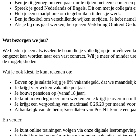
Ben je fit genoeg om een paar uur te rijden met een scooter en p
Spreek je goed Nederlands of Engels. Dit om met je collega’s 
Heb je een smartphone om te gebruiken tijdens je werk.
Ben je flexibel om verschillende wijken te rijden. Je hebt namelij
Als je bij ons gaat werken, heb je een Verklaring Omtrent Ged
Wat bezorgen we jou?
We bieden je een afwisselende baan die je volledig op je privéleven k
omgezet kan worden naar een vast contract. Wil je meer of minder uren
de mogelijkheden.
Wat je ook kiest, je kunt rekenen op:
Boven op je salaris krijg je 8% vakantiegeld, dat we maandelijks
Je krijgt vier weken vakantie per jaar.
Je bouwt pensioen op (vanaf 18 jaar).
Je kunt in overleg meer uren werken en je krijgt je overuren uit
Je krijgt een vergoeding van maximaal € 26,20 per maand voor g
Afhankelijk van de bedrijfsresultaten van PostNL kan je een jaar
En verder:
Je kunt online trainingen volgen via onze digitale leeromgeving
Je krijgt kortingen op (zorg)verzekeringen, vakanties, uitjes en