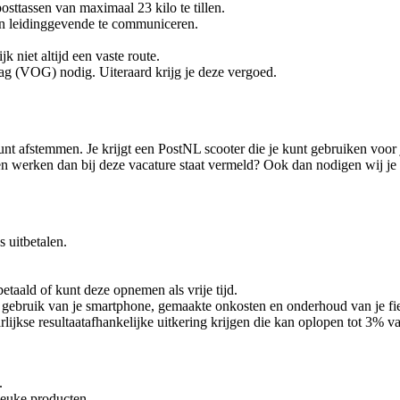
osttassen van maximaal 23 kilo te tillen.
en leidinggevende te communiceren.
k niet altijd een vaste route.
rag (VOG) nodig. Uiteraard krijg je deze vergoed.
unt afstemmen. Je krijgt een PostNL scooter die je kunt gebruiken voor 
 werken dan bij deze vacature staat vermeld? Ook dan nodigen wij je va
 uitbetalen.
betaald of kunt deze opnemen als vrije tijd.
ebruik van je smartphone, gemaakte onkosten en onderhoud van je fiets 
lijkse resultaatafhankelijke uitkering krijgen die kan oplopen tot 3% van
.
 leuke producten.