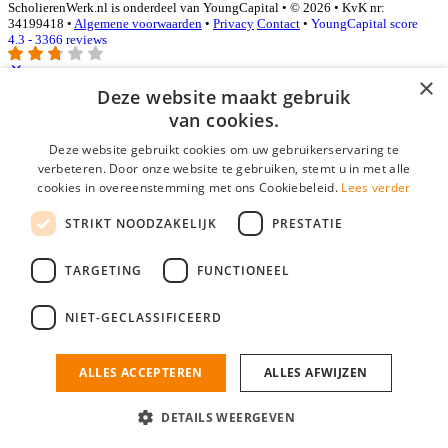
ScholierenWerk.nl is onderdeel van YoungCapital • © 2026 • KvK nr:
34199418 •
Algemene voorwaarden
•
Privacy
Contact
•
YoungCapital score
4.3 - 3366 reviews
×
Deze website maakt gebruik
Inloggen als bedrijf
van cookies.
Deze website gebruikt cookies om uw gebruikerservaring te
E-mail
*
verbeteren. Door onze website te gebruiken, stemt u in met alle
cookies in overeenstemming met ons Cookiebeleid.
Lees verder
Wachtwoord
STRIKT NOODZAKELIJK
PRESTATIE
login gegevens onthouden
Wachtwoord vergeten?
login
TARGETING
FUNCTIONEEL
Bedrijf aanmelden
NIET-GECLASSIFICEERD
Na het aanmelden kun je meteen je vacature plaatsen en heb je je
nieuwe collega/werknemer zo gevonden!
ALLES ACCEPTEREN
ALLES AFWIJZEN
Heb je nog geen gratis bedrijfsprofiel?
DETAILS WEERGEVEN
Bedrijf aanmelden