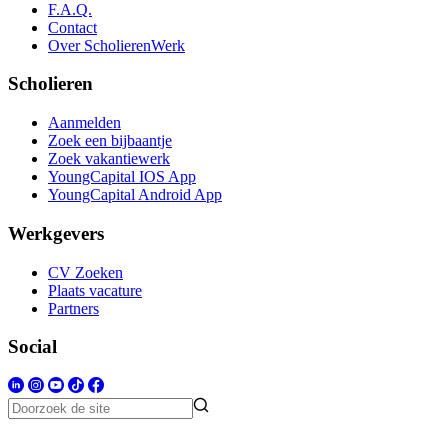
F.A.Q.
Contact
Over ScholierenWerk
Scholieren
Aanmelden
Zoek een bijbaantje
Zoek vakantiewerk
YoungCapital IOS App
YoungCapital Android App
Werkgevers
CV Zoeken
Plaats vacature
Partners
Social