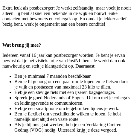
Extra leuk als postbezorger: Je werkt zelfstandig, maar voelt je nooit
alleen. Jij bent al snel een bekende in de wijk en bouwt leuke
contacten met bewoners en collega’s op. En omdat je lekker actief
bezig bent, werk je ongemerkt aan een betere conditie!
Wat breng jij mee?
Iedereen vanaf 16 jaar kan postbezorger worden. Je bent je ervan
bewust dat je hét visitekaartje van PostNL bent. Je werkt dan ook
nauwkeurig en stelt je klantgericht op. Daarnaast:
Ben je minimaal 7 maanden beschikbaar.
Ben je fit genoeg om een paar uur te lopen en te fietsen door
je wijk en posttassen van maximaal 23 kilo te tillen.
Heb je een stevige fiets met een ijzeren bagagedrager.
Spreek je goed Nederlands of Engels. Dit om met je collega’s
en leidinggevende te communiceren.
Heb je een smartphone om te gebruiken tijdens je werk.
Ben je flexibel om verschillende wijken te lopen. Je hebt
namelijk niet altijd een vaste route.
Als je bij ons gaat werken, heb je een Verklaring Omtrent
Gedrag (VOG) nodig. Uiteraard krijg je deze vergoed.