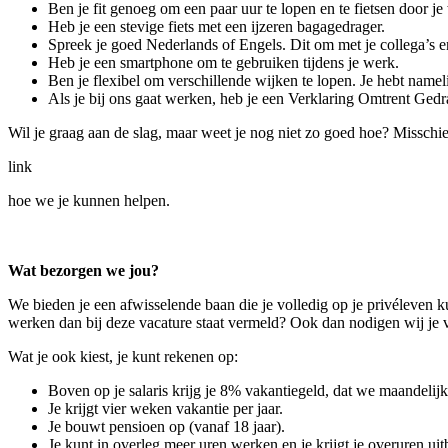
Ben je fit genoeg om een paar uur te lopen en te fietsen door je
Heb je een stevige fiets met een ijzeren bagagedrager.
Spreek je goed Nederlands of Engels. Dit om met je collega’s 
Heb je een smartphone om te gebruiken tijdens je werk.
Ben je flexibel om verschillende wijken te lopen. Je hebt namelij
Als je bij ons gaat werken, heb je een Verklaring Omtrent Ged
Wil je graag aan de slag, maar weet je nog niet zo goed hoe? Misschie
link
hoe we je kunnen helpen.
Wat bezorgen we jou?
We bieden je een afwisselende baan die je volledig op je privéleven 
werken dan bij deze vacature staat vermeld? Ook dan nodigen wij je va
Wat je ook kiest, je kunt rekenen op:
Boven op je salaris krijg je 8% vakantiegeld, dat we maandelijks
Je krijgt vier weken vakantie per jaar.
Je bouwt pensioen op (vanaf 18 jaar).
Je kunt in overleg meer uren werken en je krijgt je overuren uit