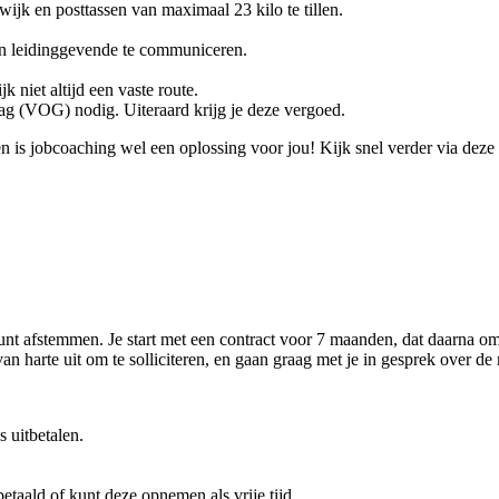
 wijk en posttassen van maximaal 23 kilo te tillen.
en leidinggevende te communiceren.
k niet altijd een vaste route.
rag (VOG) nodig. Uiteraard krijg je deze vergoed.
n is jobcoaching wel een oplossing voor jou! Kijk snel verder via deze
kunt afstemmen. Je start met een contract voor 7 maanden, dat daarna o
n harte uit om te solliciteren, en gaan graag met je in gesprek over de
 uitbetalen.
betaald of kunt deze opnemen als vrije tijd.