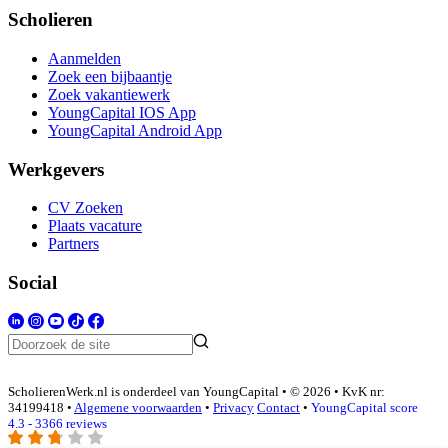
Scholieren
Aanmelden
Zoek een bijbaantje
Zoek vakantiewerk
YoungCapital IOS App
YoungCapital Android App
Werkgevers
CV Zoeken
Plaats vacature
Partners
Social
ScholierenWerk.nl is onderdeel van YoungCapital • © 2026 • KvK nr:
34199418 •
Algemene voorwaarden
•
Privacy
Contact
•
YoungCapital score
4.3 - 3366 reviews