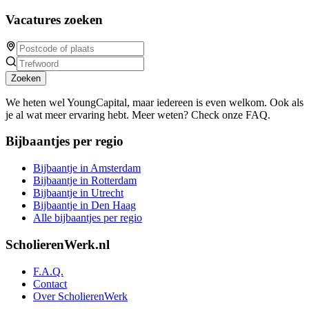
Vacatures zoeken
Zoeken
We heten wel YoungCapital, maar iedereen is even welkom. Ook als
je al wat meer ervaring hebt. Meer weten? Check onze FAQ.
Bijbaantjes per regio
Bijbaantje in Amsterdam
Bijbaantje in Rotterdam
Bijbaantje in Utrecht
Bijbaantje in Den Haag
Alle bijbaantjes per regio
ScholierenWerk.nl
F.A.Q.
Contact
Over ScholierenWerk