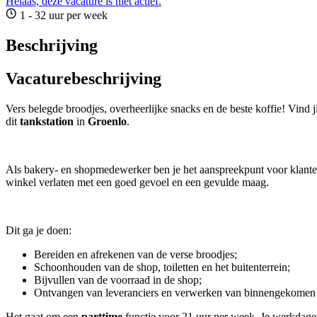
Helaas, deze vacature is niet actief.
1 - 32 uur per week
Beschrijving
Vacaturebeschrijving
Vers belegde broodjes, overheerlijke snacks en de beste koffie! Vind 
dit
tankstation
in
Groenlo
.
Als bakery- en shopmedewerker ben je het aanspreekpunt voor klanten
winkel verlaten met een goed gevoel en een gevulde maag.
Dit ga je doen:
Bereiden en afrekenen van de verse broodjes;
Schoonhouden van de shop, toiletten en het buitenterrein;
Bijvullen van de voorraad in de shop;
Ontvangen van leveranciers en verwerken van binnengekomen b
Het gaat om een
parttime
functie voor 21 uur per week. Je werkdag