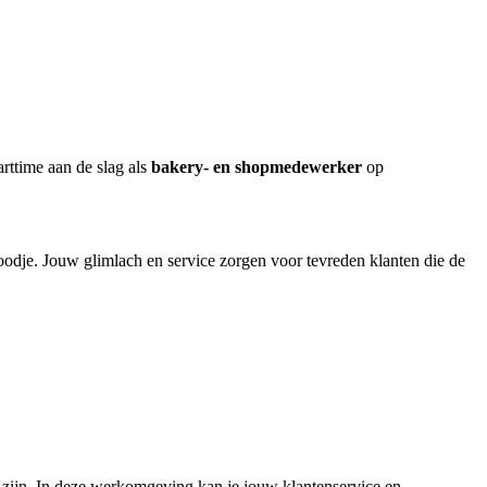
rttime aan de slag als
bakery- en shopmedewerker
op
oodje. Jouw glimlach en service zorgen voor tevreden klanten die de
zijn. In deze werkomgeving kan je jouw klantenservice en