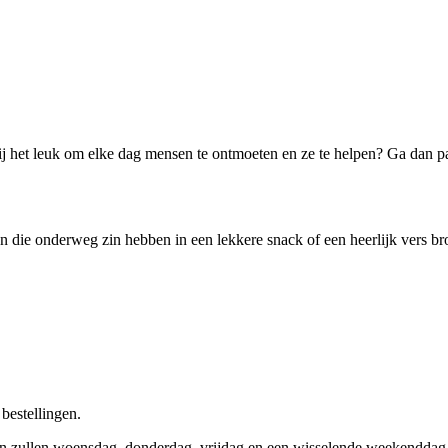
jij het leuk om elke dag mensen te ontmoeten en ze te helpen? Ga dan pa
 die onderweg zin hebben in een lekkere snack of een heerlijk vers br
estellingen.
en zullen woensdag, donderdag, vrijdag en een wisselende weekenddag 