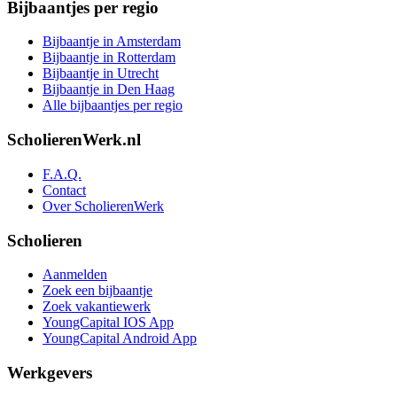
Bijbaantjes per regio
Bijbaantje in Amsterdam
Bijbaantje in Rotterdam
Bijbaantje in Utrecht
Bijbaantje in Den Haag
Alle bijbaantjes per regio
ScholierenWerk.nl
F.A.Q.
Contact
Over ScholierenWerk
Scholieren
Aanmelden
Zoek een bijbaantje
Zoek vakantiewerk
YoungCapital IOS App
YoungCapital Android App
Werkgevers