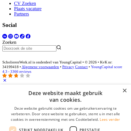
CV Zoeken
Plaats vacature
Partners
Social
Zoeken
ScholierenWerk.nl is onderdeel van YoungCapital • © 2026 • KvK nr:
34199418 •
Algemene voorwaarden
•
Privacy
Contact
•
YoungCapital score
4.3 - 3366 reviews
×
Inloggen als bedrijf
Deze website maakt gebruik
van cookies.
E-mail
*
Deze website gebruikt cookies om uw gebruikerservaring te
verbeteren. Door onze website te gebruiken, stemt u in met alle
cookies in overeenstemming met ons Cookiebeleid.
Lees verder
Wachtwoord
STRIKT NOODZAKELIJK
PRESTATIE