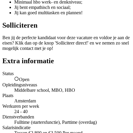
Minimaal hbo werk- en denkniveau;
Jij bent empathisch en sociaal;
Jij kan goed multitasken en plannen!
Solliciteren
Ben jij de perfecte kandidaat voor deze vacature en voldoe je aan de
eisen? Klik dan op de knop 'Solliciteer direct!' en we nemen zo snel
mogelijk contact met je op!
Extra informatie
Status
Open
Opleidingsniveaus
Middelbare school, MBO, HBO
Plaats
Amsterdam
Werkuren per week
24 - 40
Dienstverbanden
Fulltime (startersfunctie), Parttime (overdag)
Salarisindicatie
Tussen €2.800 en €3.500 Per maand