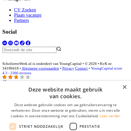
CV Zoeken
Plaats vacature
Partners
Social
ScholierenWerk.nl is onderdeel van YoungCapital • © 2026 • KvK nr:
34199418 •
Algemene voorwaarden
•
Privacy
Contact
•
YoungCapital score
4.3 - 3366 reviews
×
Deze website maakt gebruik
Inloggen als bedrijf
van cookies.
Deze website gebruikt cookies om uw gebruikerservaring te
E-mail
*
verbeteren. Door onze website te gebruiken, stemt u in met alle
cookies in overeenstemming met ons Cookiebeleid.
Lees verder
Wachtwoord
STRIKT NOODZAKELIJK
PRESTATIE
login gegevens onthouden