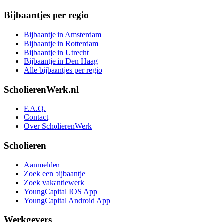
Bijbaantjes per regio
Bijbaantje in Amsterdam
Bijbaantje in Rotterdam
Bijbaantje in Utrecht
Bijbaantje in Den Haag
Alle bijbaantjes per regio
ScholierenWerk.nl
F.A.Q.
Contact
Over ScholierenWerk
Scholieren
Aanmelden
Zoek een bijbaantje
Zoek vakantiewerk
YoungCapital IOS App
YoungCapital Android App
Werkgevers