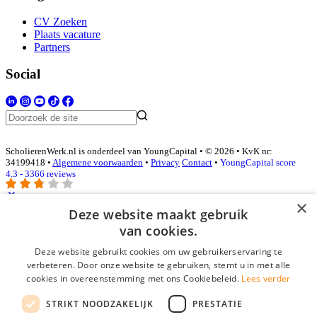
CV Zoeken
Plaats vacature
Partners
Social
ScholierenWerk.nl is onderdeel van YoungCapital • © 2026 • KvK nr:
34199418 •
Algemene voorwaarden
•
Privacy
Contact
•
YoungCapital score
4.3 - 3366 reviews
×
Deze website maakt gebruik
Inloggen als bedrijf
van cookies.
Deze website gebruikt cookies om uw gebruikerservaring te
E-mail
*
verbeteren. Door onze website te gebruiken, stemt u in met alle
cookies in overeenstemming met ons Cookiebeleid.
Lees verder
Wachtwoord
STRIKT NOODZAKELIJK
PRESTATIE
login gegevens onthouden