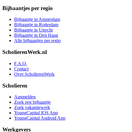
Bijbaantjes per regio
Bijbaantje in Amsterdam
Bijbaantje in Rotterdam
Bijbaantje in Utrecht
Bijbaantje in Den Haag
Alle bijbaantjes per regio
ScholierenWerk.nl
F.A.Q.
Contact
Over ScholierenWerk
Scholieren
Aanmelden
Zoek een bijbaantje
Zoek vakantiewerk
YoungCapital IOS App
YoungCapital Android App
Werkgevers