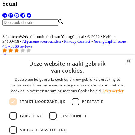
Social
ScholierenWerk.nl is onderdeel van YoungCapital • © 2026 • KvK nr:
34199418 •
Algemene voorwaarden
•
Privacy
Contact
•
YoungCapital score
4.3 - 3366 reviews
×
Deze website maakt gebruik
Inloggen als bedrijf
van cookies.
Deze website gebruikt cookies om uw gebruikerservaring te
E-mail
*
verbeteren. Door onze website te gebruiken, stemt u in met alle
cookies in overeenstemming met ons Cookiebeleid.
Lees verder
Wachtwoord
STRIKT NOODZAKELIJK
PRESTATIE
login gegevens onthouden
Wachtwoord vergeten?
login
TARGETING
FUNCTIONEEL
Bedrijf aanmelden
NIET-GECLASSIFICEERD