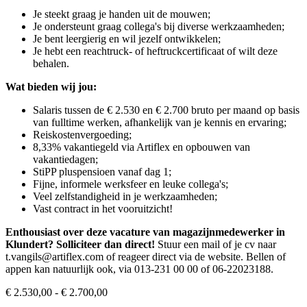
Je steekt graag je handen uit de mouwen;
Je ondersteunt graag collega's bij diverse werkzaamheden;
Je bent leergierig en wil jezelf ontwikkelen;
Je hebt een reachtruck- of heftruckcertificaat of wilt deze
behalen.
Wat bieden wij jou:
Salaris tussen de € 2.530 en € 2.700 bruto per maand op basis
van fulltime werken, afhankelijk van je kennis en ervaring;
Reiskostenvergoeding;
8,33% vakantiegeld via Artiflex en opbouwen van
vakantiedagen;
StiPP pluspensioen vanaf dag 1;
Fijne, informele werksfeer en leuke collega's;
Veel zelfstandigheid in je werkzaamheden;
Vast contract in het vooruitzicht!
Enthousiast over deze vacature van magazijnmedewerker in
Klundert? Solliciteer dan direct!
Stuur een mail of je cv naar
t.vangils@artiflex.com of reageer direct via de website. Bellen of
appen kan natuurlijk ook, via 013-231 00 00 of 06-22023188.
€ 2.530,00 - € 2.700,00