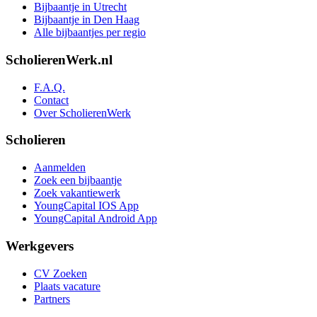
Bijbaantje in Utrecht
Bijbaantje in Den Haag
Alle bijbaantjes per regio
ScholierenWerk.nl
F.A.Q.
Contact
Over ScholierenWerk
Scholieren
Aanmelden
Zoek een bijbaantje
Zoek vakantiewerk
YoungCapital IOS App
YoungCapital Android App
Werkgevers
CV Zoeken
Plaats vacature
Partners