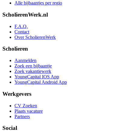
Alle bijbaantjes per regio
ScholierenWerk.nl
F.A.Q.
Contact
Over ScholierenWerk
Scholieren
Aanmelden
Zoek een bijbaantje
Zoek vakantiewerk
YoungCapital IOS App
YoungCapital Android App
Werkgevers
CV Zoeken
Plaats vacature
Partners
Social