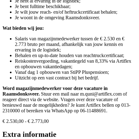
Je hebt al ervaring in de logistiek;
Je bent fulltime beschikbaar;
Je wilt jouw reach- en/of heftruckcertificaat behalen;
Je woont in de omgeving Raamsdonksveer.
Wat bieden wij jou:
Salaris van magazijnmedewerker tussen de € 2.530 en €
2.773 bruto per maand, afhankelijk van jouw kennis en
ervaring in de logistiek;
Behalen en up-to-date houden van reachtruckcertificaat;
Reiskostenvergoeding, vakantiegeld van 8,33% via Artiflex
en opbouwen vakantiedagen;
Vanaf dag 1 opbouwen van StiPP Pluspensioen;
Uitzicht op een vast contract bij het bedrijf.
Word magazijnmedewerker voor deze vacature in
Raamsdonksveer.
Stuur een mail naar m.quni@artiflex.com of
reageer direct via de website. Vragen over deze vacature of
benieuwd naar de mogelijkheden? Je kunt Artiflex bellen op 013-
2310000 of bereiken via WhatsApp op 06-11488691.
€ 2.530,00 - € 2.773,00
Extra informatie