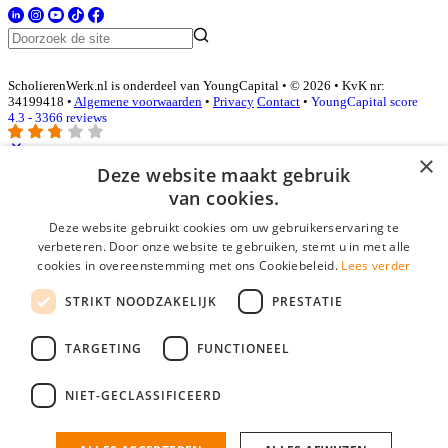
ScholierenWerk.nl is onderdeel van YoungCapital • © 2026 • KvK nr:
34199418 •
Algemene voorwaarden
•
Privacy
Contact
•
YoungCapital score
4.3 - 3366 reviews
×
Deze website maakt gebruik
Inloggen als bedrijf
van cookies.
Deze website gebruikt cookies om uw gebruikerservaring te
E-mail
*
verbeteren. Door onze website te gebruiken, stemt u in met alle
cookies in overeenstemming met ons Cookiebeleid.
Lees verder
Wachtwoord
STRIKT NOODZAKELIJK
PRESTATIE
login gegevens onthouden
Wachtwoord vergeten?
login
TARGETING
FUNCTIONEEL
Bedrijf aanmelden
NIET-GECLASSIFICEERD
Na het aanmelden kun je meteen je vacature plaatsen en heb je je
nieuwe collega/werknemer zo gevonden!