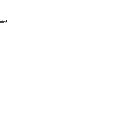
l
niet!