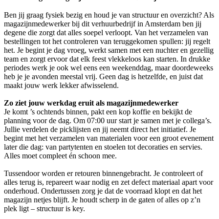
Ben jij graag fysiek bezig en houd je van structuur en overzicht? Als
magazijnmedewerker bij dit verhuurbedrijf in Amsterdam ben jij
degene die zorgt dat alles soepel verloopt. Van het verzamelen van
bestellingen tot het controleren van teruggekomen spullen: jij regelt
het. Je begint je dag vroeg, werkt samen met een nuchter en gezellig
team en zorgt ervoor dat elk feest vlekkeloos kan starten. In drukke
periodes werk je ook wel eens een weekenddag, maar doordeweeks
heb je je avonden meestal vrij. Geen dag is hetzelfde, en juist dat
maakt jouw werk lekker afwisselend.
Zo ziet jouw werkdag eruit als magazijnmedewerker
Je komt ’s ochtends binnen, pakt een kop koffie en bekijkt de
planning voor de dag. Om 07:00 uur start je samen met je collega’s.
Jullie verdelen de picklijsten en jij neemt direct het initiatief. Je
begint met het verzamelen van materialen voor een groot evenement
later die dag: van partytenten en stoelen tot decoraties en servies.
Alles moet compleet én schoon mee.
Tussendoor worden er retouren binnengebracht. Je controleert of
alles terug is, repareert waar nodig en zet defect materiaal apart voor
onderhoud. Ondertussen zorg je dat de voorraad klopt en dat het
magazijn netjes blijft. Je houdt scherp in de gaten of alles op z’n
plek ligt – structuur is key.