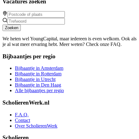
Vacatures zoeken
Zoeken
We heten wel YoungCapital, maar iedereen is even welkom. Ook als
je al wat meer ervaring hebt. Meer weten? Check onze FAQ.
Bijbaantjes per regio
Bijbaantje in Amsterdam
Bijbaantje in Rotterdam
Bijbaantje in Utrecht
Bijbaantje in Den Haag
Alle bijbaantjes per regio
ScholierenWerk.nl
F.A.Q.
Contact
Over ScholierenWerk
Scholieren