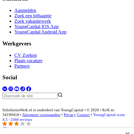
Aanmelden
Zoek een bijbaantje
Zoek vakantiewerk
YoungCapital IOS App
YoungCapital Android App
Werkgevers
CV Zoeken
Plaats vacature
Partners
Social
ScholierenWerk.nl is onderdeel van YoungCapital • © 2026 • KvK nr:
34199418 •
Algemene voorwaarden
•
Privacy
Contact
•
YoungCapital score
4.3 - 3366 reviews