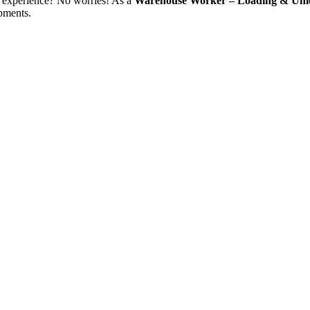
o experience? No worries! As a
Warehouse Worker
– Loading & Unl
pments.