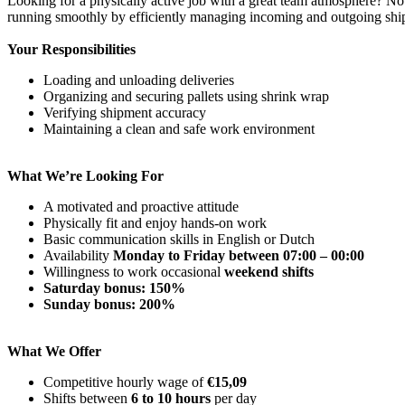
Looking for a physically active job with a great team atmosphere? N
running smoothly by efficiently managing incoming and outgoing shi
Your Responsibilities
Loading and unloading deliveries
Organizing and securing pallets using shrink wrap
Verifying shipment accuracy
Maintaining a clean and safe work environment
What We’re Looking For
A motivated and proactive attitude
Physically fit and enjoy hands-on work
Basic communication skills in English or Dutch
Availability
Monday to Friday between 07:00 – 00:00
Willingness to work occasional
weekend shifts
Saturday bonus: 150%
Sunday bonus: 200%
What We Offer
Competitive hourly wage of
€15,09
Shifts between
6 to 10 hours
per day