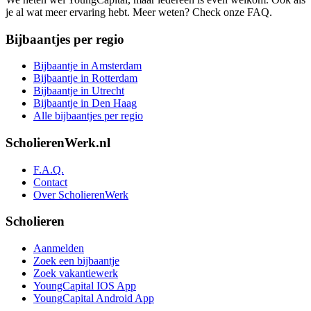
je al wat meer ervaring hebt. Meer weten? Check onze FAQ.
Bijbaantjes per regio
Bijbaantje in Amsterdam
Bijbaantje in Rotterdam
Bijbaantje in Utrecht
Bijbaantje in Den Haag
Alle bijbaantjes per regio
ScholierenWerk.nl
F.A.Q.
Contact
Over ScholierenWerk
Scholieren
Aanmelden
Zoek een bijbaantje
Zoek vakantiewerk
YoungCapital IOS App
YoungCapital Android App