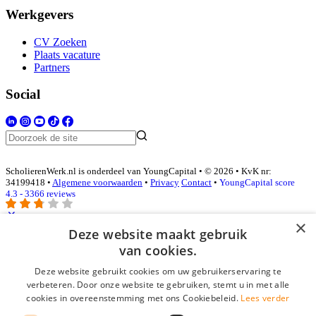
Werkgevers
CV Zoeken
Plaats vacature
Partners
Social
ScholierenWerk.nl is onderdeel van YoungCapital • © 2026 • KvK nr:
34199418 •
Algemene voorwaarden
•
Privacy
Contact
•
YoungCapital score
4.3 - 3366 reviews
×
Deze website maakt gebruik
Inloggen als bedrijf
van cookies.
Deze website gebruikt cookies om uw gebruikerservaring te
E-mail
*
verbeteren. Door onze website te gebruiken, stemt u in met alle
cookies in overeenstemming met ons Cookiebeleid.
Lees verder
Wachtwoord