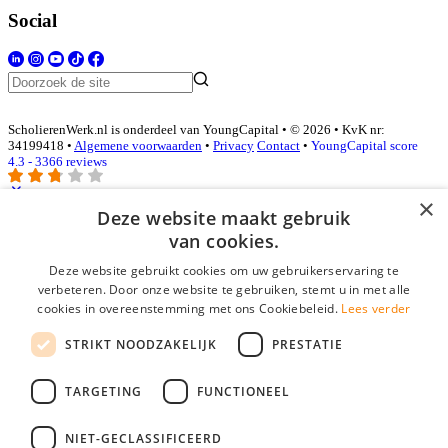
Social
ScholierenWerk.nl is onderdeel van YoungCapital • © 2026 • KvK nr:
34199418 •
Algemene voorwaarden
•
Privacy
Contact
•
YoungCapital score
4.3 - 3366 reviews
×
Deze website maakt gebruik
Inloggen als bedrijf
van cookies.
Deze website gebruikt cookies om uw gebruikerservaring te
E-mail
*
verbeteren. Door onze website te gebruiken, stemt u in met alle
cookies in overeenstemming met ons Cookiebeleid.
Lees verder
Wachtwoord
STRIKT NOODZAKELIJK
PRESTATIE
login gegevens onthouden
Wachtwoord vergeten?
login
TARGETING
FUNCTIONEEL
Bedrijf aanmelden
NIET-GECLASSIFICEERD