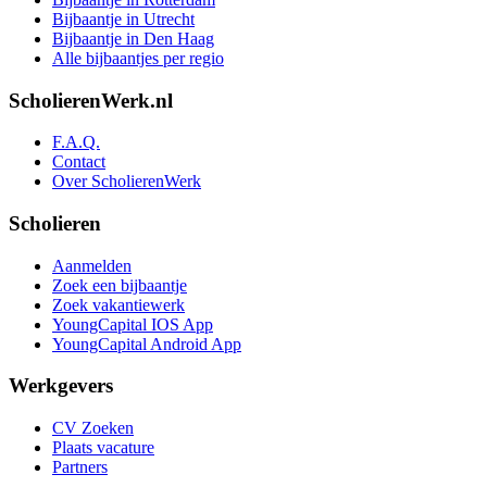
Bijbaantje in Utrecht
Bijbaantje in Den Haag
Alle bijbaantjes per regio
ScholierenWerk.nl
F.A.Q.
Contact
Over ScholierenWerk
Scholieren
Aanmelden
Zoek een bijbaantje
Zoek vakantiewerk
YoungCapital IOS App
YoungCapital Android App
Werkgevers
CV Zoeken
Plaats vacature
Partners