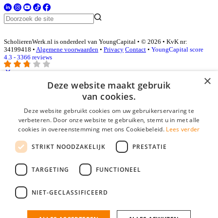
ScholierenWerk.nl is onderdeel van YoungCapital • © 2026 • KvK nr:
34199418 •
Algemene voorwaarden
•
Privacy
Contact
•
YoungCapital score
4.3 - 3366 reviews
×
Deze website maakt gebruik
Inloggen als bedrijf
van cookies.
Deze website gebruikt cookies om uw gebruikerservaring te
E-mail
*
verbeteren. Door onze website te gebruiken, stemt u in met alle
cookies in overeenstemming met ons Cookiebeleid.
Lees verder
Wachtwoord
STRIKT NOODZAKELIJK
PRESTATIE
login gegevens onthouden
Wachtwoord vergeten?
login
TARGETING
FUNCTIONEEL
Bedrijf aanmelden
NIET-GECLASSIFICEERD
Na het aanmelden kun je meteen je vacature plaatsen en heb je je
nieuwe collega/werknemer zo gevonden!