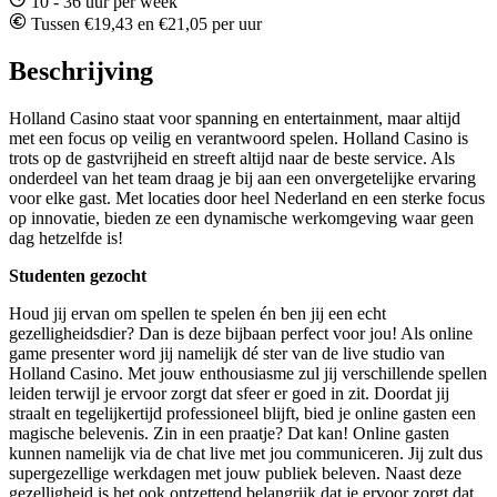
10 - 36 uur per week
Tussen €19,43 en €21,05 per uur
Beschrijving
Holland Casino staat voor spanning en entertainment, maar altijd
met een focus op veilig en verantwoord spelen. Holland Casino is
trots op de gastvrijheid en streeft altijd naar de beste service. Als
onderdeel van het team draag je bij aan een onvergetelijke ervaring
voor elke gast. Met locaties door heel Nederland en een sterke focus
op innovatie, bieden ze een dynamische werkomgeving waar geen
dag hetzelfde is!
Studenten gezocht
Houd jij ervan om spellen te spelen én ben jij een echt
gezelligheidsdier? Dan is deze bijbaan perfect voor jou! Als online
game presenter word jij namelijk dé ster van de live studio van
Holland Casino. Met jouw enthousiasme zul jij verschillende spellen
leiden terwijl je ervoor zorgt dat sfeer er goed in zit. Doordat jij
straalt en tegelijkertijd professioneel blijft, bied je online gasten een
magische belevenis. Zin in een praatje? Dat kan! Online gasten
kunnen namelijk via de chat live met jou communiceren. Jij zult dus
supergezellige werkdagen met jouw publiek beleven. Naast deze
gezelligheid is het ook ontzettend belangrijk dat je ervoor zorgt dat