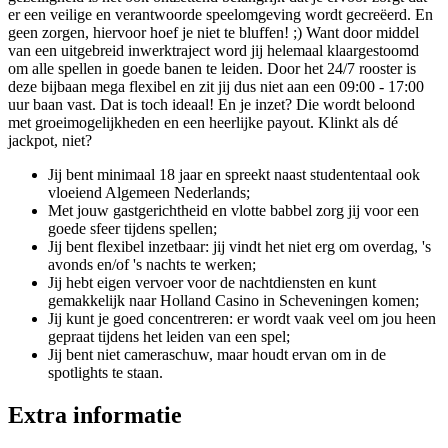
er een veilige en verantwoorde speelomgeving wordt gecreëerd. En
geen zorgen, hiervoor hoef je niet te bluffen! ;) Want door middel
van een uitgebreid inwerktraject word jij helemaal klaargestoomd
om alle spellen in goede banen te leiden. Door het 24/7 rooster is
deze bijbaan mega flexibel en zit jij dus niet aan een 09:00 - 17:00
uur baan vast. Dat is toch ideaal! En je inzet? Die wordt beloond
met groeimogelijkheden en een heerlijke payout. Klinkt als dé
jackpot, niet?
Jij bent minimaal 18 jaar en spreekt naast studententaal ook
vloeiend Algemeen Nederlands;
Met jouw gastgerichtheid en vlotte babbel zorg jij voor een
goede sfeer tijdens spellen;
Jij bent flexibel inzetbaar: jij vindt het niet erg om overdag, 's
avonds en/of 's nachts te werken;
Jij hebt eigen vervoer voor de nachtdiensten en kunt
gemakkelijk naar Holland Casino in Scheveningen komen;
Jij kunt je goed concentreren: er wordt vaak veel om jou heen
gepraat tijdens het leiden van een spel;
Jij bent niet cameraschuw, maar houdt ervan om in de
spotlights te staan.
Extra informatie