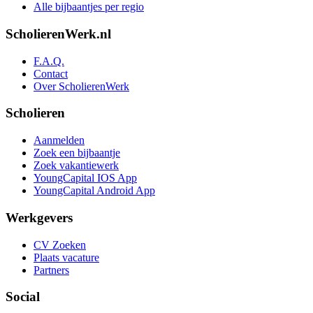
Alle bijbaantjes per regio
ScholierenWerk.nl
F.A.Q.
Contact
Over ScholierenWerk
Scholieren
Aanmelden
Zoek een bijbaantje
Zoek vakantiewerk
YoungCapital IOS App
YoungCapital Android App
Werkgevers
CV Zoeken
Plaats vacature
Partners
Social