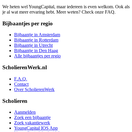
We heten wel YoungCapital, maar iedereen is even welkom. Ook als
je al wat meer ervaring hebt. Meer weten? Check onze FAQ.
Bijbaantjes per regio
Bijbaantje in Amsterdam
Bijbaantje in Rotterdam
Bijbaantje in Utrecht
Bijbaantje in Den Haag
Alle bijbaantjes per regio
ScholierenWerk.nl
F.A.Q.
Contact
Over ScholierenWerk
Scholieren
Aanmelden
Zoek een bijbaantje
Zoek vakantiewerk
YoungCapital IOS App