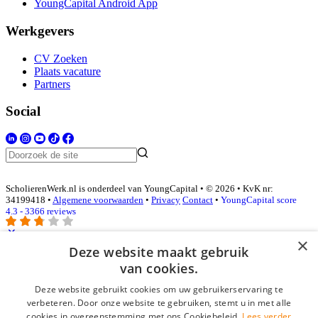
YoungCapital Android App
Werkgevers
CV Zoeken
Plaats vacature
Partners
Social
ScholierenWerk.nl is onderdeel van YoungCapital • © 2026 • KvK nr:
34199418 •
Algemene voorwaarden
•
Privacy
Contact
•
YoungCapital score
4.3 - 3366 reviews
×
Deze website maakt gebruik
Inloggen als bedrijf
van cookies.
Deze website gebruikt cookies om uw gebruikerservaring te
E-mail
*
verbeteren. Door onze website te gebruiken, stemt u in met alle
cookies in overeenstemming met ons Cookiebeleid.
Lees verder
Wachtwoord