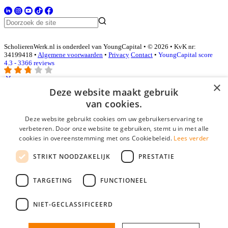
ScholierenWerk.nl is onderdeel van YoungCapital • © 2026 • KvK nr:
34199418 •
Algemene voorwaarden
•
Privacy
Contact
•
YoungCapital score
4.3 - 3366 reviews
×
Deze website maakt gebruik
Inloggen als bedrijf
van cookies.
Deze website gebruikt cookies om uw gebruikerservaring te
E-mail
*
verbeteren. Door onze website te gebruiken, stemt u in met alle
cookies in overeenstemming met ons Cookiebeleid.
Lees verder
Wachtwoord
STRIKT NOODZAKELIJK
PRESTATIE
login gegevens onthouden
Wachtwoord vergeten?
login
TARGETING
FUNCTIONEEL
Bedrijf aanmelden
NIET-GECLASSIFICEERD
Na het aanmelden kun je meteen je vacature plaatsen en heb je je