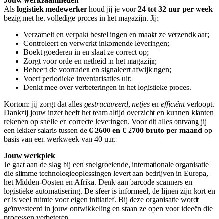
Jouw werkzaamheden
Als
logistiek medewerker
houd jij je voor
24 tot 32 uur per week
bezig met het volledige proces in het magazijn. Jij:
Verzamelt en verpakt bestellingen en maakt ze verzendklaar;
Controleert en verwerkt inkomende leveringen;
Boekt goederen in en slaat ze correct op;
Zorgt voor orde en netheid in het magazijn;
Beheert de voorraden en signaleert afwijkingen;
Voert periodieke inventarisaties uit;
Denkt mee over verbeteringen in het logistieke proces.
Kortom: jij zorgt dat alles
gestructureerd
,
netjes
en
efficiënt
verloopt.
Dankzij jouw inzet heeft het team altijd overzicht en kunnen klanten
rekenen op snelle en correcte leveringen. Voor dit alles ontvang jij
een lekker salaris tussen de
€ 2600 en € 2700 bruto per maand
op
basis van een werkweek van 40 uur.
Jouw werkplek
Je gaat aan de slag bij een snelgroeiende, internationale organisatie
die slimme technologieoplossingen levert aan bedrijven in Europa,
het Midden-Oosten en Afrika. Denk aan barcode scanners en
logistieke automatisering. De sfeer is informeel, de lijnen zijn kort en
er is veel ruimte voor eigen initiatief. Bij deze organisatie wordt
geïnvesteerd in jouw ontwikkeling en staan ze open voor ideeën die
processen verbeteren.