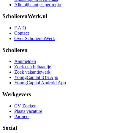
Alle bijbaantjes per regio
ScholierenWerk.nl
F.A.Q.
Contact
Over ScholierenWerk
Scholieren
Aanmelden
Zoek een bijbaantje
Zoek vakantiewerk
YoungCapital IOS App
YoungCapital Android App
Werkgevers
CV Zoeken
Plaats vacature
Partners
Social