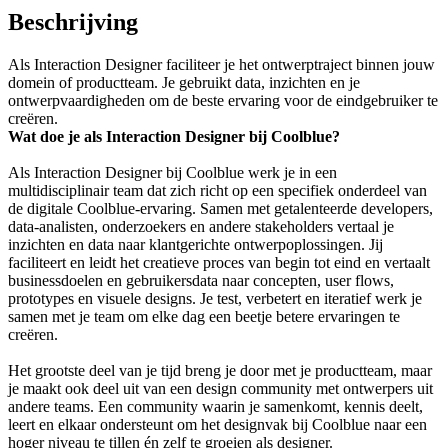
Beschrijving
Als Interaction Designer faciliteer je het ontwerptraject binnen jouw
domein of productteam. Je gebruikt data, inzichten en je
ontwerpvaardigheden om de beste ervaring voor de eindgebruiker te
creëren.
Wat doe je als Interaction Designer bij Coolblue?
Als Interaction Designer bij Coolblue werk je in een
multidisciplinair team dat zich richt op een specifiek onderdeel van
de digitale Coolblue-ervaring. Samen met getalenteerde developers,
data-analisten, onderzoekers en andere stakeholders vertaal je
inzichten en data naar klantgerichte ontwerpoplossingen. Jij
faciliteert en leidt het creatieve proces van begin tot eind en vertaalt
businessdoelen en gebruikersdata naar concepten, user flows,
prototypes en visuele designs. Je test, verbetert en iteratief werk je
samen met je team om elke dag een beetje betere ervaringen te
creëren.
Het grootste deel van je tijd breng je door met je productteam, maar
je maakt ook deel uit van een design community met ontwerpers uit
andere teams. Een community waarin je samenkomt, kennis deelt,
leert en elkaar ondersteunt om het designvak bij Coolblue naar een
hoger niveau te tillen én zelf te groeien als designer.