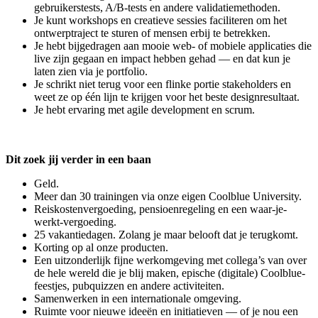
gebruikerstests, A/B-tests en andere validatiemethoden.
Je kunt workshops en creatieve sessies faciliteren om het
ontwerptraject te sturen of mensen erbij te betrekken.
Je hebt bijgedragen aan mooie web- of mobiele applicaties die
live zijn gegaan en impact hebben gehad — en dat kun je
laten zien via je portfolio.
Je schrikt niet terug voor een flinke portie stakeholders en
weet ze op één lijn te krijgen voor het beste designresultaat.
Je hebt ervaring met agile development en scrum.
Dit zoek jij verder in een baan
Geld.
Meer dan 30 trainingen via onze eigen Coolblue University.
Reiskostenvergoeding, pensioenregeling en een waar-je-
werkt-vergoeding.
25 vakantiedagen. Zolang je maar belooft dat je terugkomt.
Korting op al onze producten.
Een uitzonderlijk fijne werkomgeving met collega’s van over
de hele wereld die je blij maken, epische (digitale) Coolblue-
feestjes, pubquizzen en andere activiteiten.
Samenwerken in een internationale omgeving.
Ruimte voor nieuwe ideeën en initiatieven — of je nou een