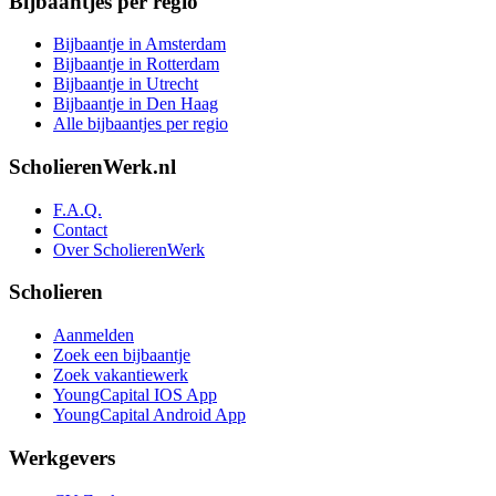
Bijbaantjes per regio
Bijbaantje in Amsterdam
Bijbaantje in Rotterdam
Bijbaantje in Utrecht
Bijbaantje in Den Haag
Alle bijbaantjes per regio
ScholierenWerk.nl
F.A.Q.
Contact
Over ScholierenWerk
Scholieren
Aanmelden
Zoek een bijbaantje
Zoek vakantiewerk
YoungCapital IOS App
YoungCapital Android App
Werkgevers