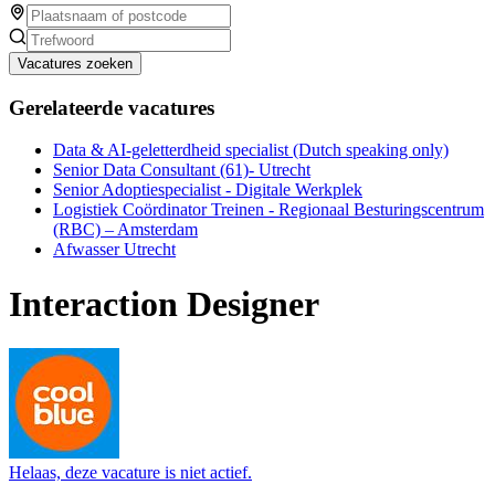
Vacatures zoeken
Gerelateerde vacatures
Data & AI-geletterdheid specialist (Dutch speaking only)
Senior Data Consultant (61)- Utrecht
Senior Adoptiespecialist - Digitale Werkplek
Logistiek Coördinator Treinen - Regionaal Besturingscentrum
(RBC) – Amsterdam
Afwasser Utrecht
Interaction Designer
Helaas, deze vacature is niet actief.