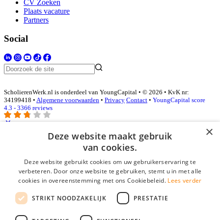
CV Zoeken
Plaats vacature
Partners
Social
ScholierenWerk.nl is onderdeel van YoungCapital • © 2026 • KvK nr:
34199418 •
Algemene voorwaarden
•
Privacy
Contact
•
YoungCapital score
4.3 - 3366 reviews
×
Deze website maakt gebruik
Inloggen als bedrijf
van cookies.
Deze website gebruikt cookies om uw gebruikerservaring te
E-mail
*
verbeteren. Door onze website te gebruiken, stemt u in met alle
cookies in overeenstemming met ons Cookiebeleid.
Lees verder
Wachtwoord
STRIKT NOODZAKELIJK
PRESTATIE
login gegevens onthouden
Wachtwoord vergeten?
login