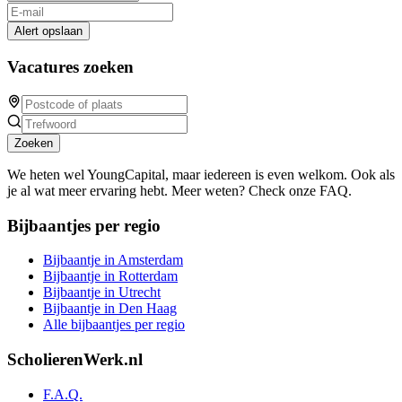
Alert opslaan
Vacatures zoeken
Zoeken
We heten wel YoungCapital, maar iedereen is even welkom. Ook als
je al wat meer ervaring hebt. Meer weten? Check onze FAQ.
Bijbaantjes per regio
Bijbaantje in Amsterdam
Bijbaantje in Rotterdam
Bijbaantje in Utrecht
Bijbaantje in Den Haag
Alle bijbaantjes per regio
ScholierenWerk.nl
F.A.Q.