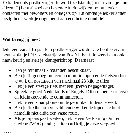
Extra leuk als postbezorger: Je werkt zelfstandig, maar voelt je nooit
alleen. Jij bent al snel een bekende in de wijk en bouwt leuke
contacten met bewoners en collega’s op. En omdat je lekker actief
bezig bent, werk je ongemerkt aan een betere conditie!
Wat breng jij mee?
Iedereen vanaf 16 jaar kan postbezorger worden. Je bent je ervan
bewust dat je hét visitekaartje van PostNL bent. Je werkt dan ook
nauwkeurig en stelt je klantgericht op. Daarnaast:
Ben je minimaal 7 maanden beschikbaar.
Ben je fit genoeg om een paar uur te lopen en te fietsen door
je wijk en posttassen van maximaal 23 kilo te tillen.
Heb je een stevige fiets met een ijzeren bagagedrager.
Spreek je goed Nederlands of Engels. Dit om met je collega’s
en leidinggevende te communiceren.
Heb je een smartphone om te gebruiken tijdens je werk.
Ben je flexibel om verschillende wijken te lopen. Je hebt
namelijk niet altijd een vaste route.
Als je bij ons gaat werken, heb je een Verklaring Omtrent
Gedrag (VOG) nodig. Uiteraard krijg je deze vergoed.