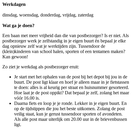
Werkdagen
dinsdag, woensdag, donderdag, vrijdag, zaterdag
Wat ga je doen?
Een baan met meer vrijheid dan die van postbezorger? Is er niet. Als
postbezorger werk je zelfstandig in je eigen buurt én bepaal je elke
dag opnieuw zelf wat je werktijden zijn. Tussendoor de
(klein)kinderen van school halen, sporten of een tentamen maken?
Kan gewoon!
Zo ziet je werkdag als postbezorger eruit:
Je start met het ophalen van de post bij het depot bij jou in de
buurt. De post ligt klaar en hoef je alleen maar in je fietstassen
te doen: alles is al keurig per straat en huisnummer gesorteerd.
Hoe laat je de post oppikt? Dat bepaal je zelf, zolang het maar
vóór 16.00 is.
Daarna fiets en loop je je ronde. Lekker in je eigen buurt. En
op de tijdstippen die jou het beste uitkomen. Zolang de post
veilig staat, kun je gerust tussendoor sporten of avondeten.
Als alle post maar uiterlijk om 20.00 uur in de brievenbussen
ligt.