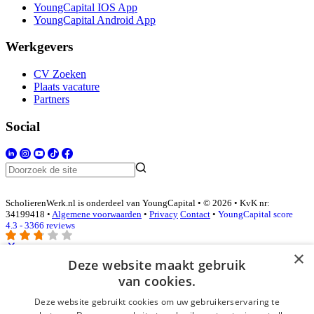
YoungCapital IOS App
YoungCapital Android App
Werkgevers
CV Zoeken
Plaats vacature
Partners
Social
ScholierenWerk.nl is onderdeel van YoungCapital • © 2026 • KvK nr:
34199418 •
Algemene voorwaarden
•
Privacy
Contact
•
YoungCapital score
4.3 - 3366 reviews
×
Deze website maakt gebruik
Inloggen als bedrijf
van cookies.
Deze website gebruikt cookies om uw gebruikerservaring te
E-mail
*