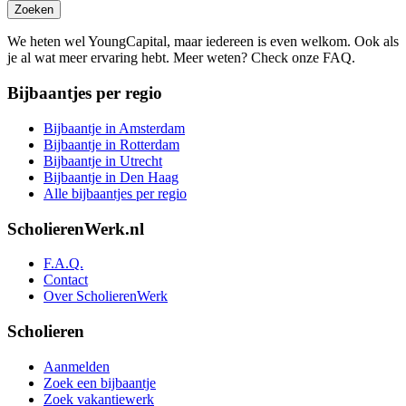
Zoeken
We heten wel YoungCapital, maar iedereen is even welkom. Ook als
je al wat meer ervaring hebt. Meer weten? Check onze FAQ.
Bijbaantjes per regio
Bijbaantje in Amsterdam
Bijbaantje in Rotterdam
Bijbaantje in Utrecht
Bijbaantje in Den Haag
Alle bijbaantjes per regio
ScholierenWerk.nl
F.A.Q.
Contact
Over ScholierenWerk
Scholieren
Aanmelden
Zoek een bijbaantje
Zoek vakantiewerk