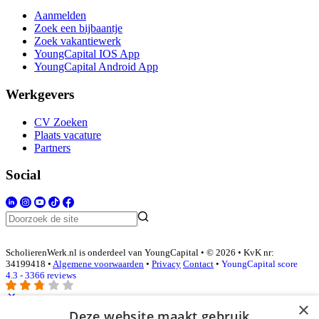
Aanmelden
Zoek een bijbaantje
Zoek vakantiewerk
YoungCapital IOS App
YoungCapital Android App
Werkgevers
CV Zoeken
Plaats vacature
Partners
Social
ScholierenWerk.nl is onderdeel van YoungCapital • © 2026 • KvK nr:
34199418 •
Algemene voorwaarden
•
Privacy
Contact
•
YoungCapital score
4.3 - 3366 reviews
×
Deze website maakt gebruik