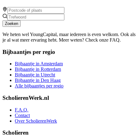
Zoeken
We heten wel YoungCapital, maar iedereen is even welkom. Ook als
je al wat meer ervaring hebt. Meer weten? Check onze FAQ.
Bijbaantjes per regio
Bijbaantje in Amsterdam
Bijbaantje in Rotterdam
Bijbaantje in Utrecht
Bijbaantje in Den Haag
Alle bijbaantjes per regio
ScholierenWerk.nl
F.A.Q.
Contact
Over ScholierenWerk
Scholieren