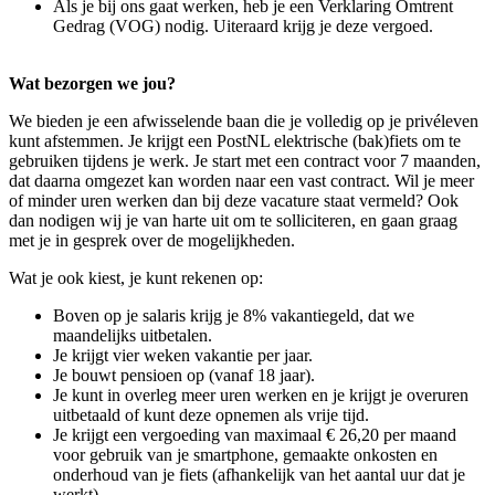
Als je bij ons gaat werken, heb je een Verklaring Omtrent
Gedrag (VOG) nodig. Uiteraard krijg je deze vergoed.
Wat bezorgen we jou?
We bieden je een afwisselende baan die je volledig op je privéleven
kunt afstemmen. Je krijgt een PostNL elektrische (bak)fiets om te
gebruiken tijdens je werk. Je start met een contract voor 7 maanden,
dat daarna omgezet kan worden naar een vast contract. Wil je meer
of minder uren werken dan bij deze vacature staat vermeld? Ook
dan nodigen wij je van harte uit om te solliciteren, en gaan graag
met je in gesprek over de mogelijkheden.
Wat je ook kiest, je kunt rekenen op:
Boven op je salaris krijg je 8% vakantiegeld, dat we
maandelijks uitbetalen.
Je krijgt vier weken vakantie per jaar.
Je bouwt pensioen op (vanaf 18 jaar).
Je kunt in overleg meer uren werken en je krijgt je overuren
uitbetaald of kunt deze opnemen als vrije tijd.
Je krijgt een vergoeding van maximaal € 26,20 per maand
voor gebruik van je smartphone, gemaakte onkosten en
onderhoud van je fiets (afhankelijk van het aantal uur dat je
werkt).