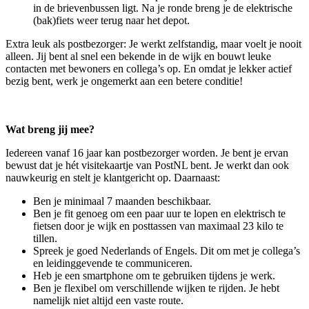
in de brievenbussen ligt. Na je ronde breng je de elektrische
(bak)fiets weer terug naar het depot.
Extra leuk als postbezorger: Je werkt zelfstandig, maar voelt je nooit
alleen. Jij bent al snel een bekende in de wijk en bouwt leuke
contacten met bewoners en collega’s op. En omdat je lekker actief
bezig bent, werk je ongemerkt aan een betere conditie!
Wat breng jij mee?
Iedereen vanaf 16 jaar kan postbezorger worden. Je bent je ervan
bewust dat je hét visitekaartje van PostNL bent. Je werkt dan ook
nauwkeurig en stelt je klantgericht op. Daarnaast:
Ben je minimaal 7 maanden beschikbaar.
Ben je fit genoeg om een paar uur te lopen en elektrisch te
fietsen door je wijk en posttassen van maximaal 23 kilo te
tillen.
Spreek je goed Nederlands of Engels. Dit om met je collega’s
en leidinggevende te communiceren.
Heb je een smartphone om te gebruiken tijdens je werk.
Ben je flexibel om verschillende wijken te rijden. Je hebt
namelijk niet altijd een vaste route.