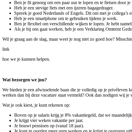
Ben je fit genoeg om een paar uur te lopen en te fietsen door je
Heb je een stevige fiets met een ijzeren bagagedrager.
Spreek je goed Nederlands of Engels. Dit om met je collega’s 
Heb je een smartphone om te gebruiken tijdens je werk.
Ben je flexibel om verschillende wijken te lopen. Je hebt namelij
Als je bij ons gaat werken, heb je een Verklaring Omtrent Ged
Wil je graag aan de slag, maar weet je nog niet zo goed hoe? Misschie
link
hoe we je kunnen helpen.
Wat bezorgen we jou?
We bieden je een afwisselende baan die je volledig op je privéleven 
werken dan bij deze vacature staat vermeld? Ook dan nodigen wij je va
Wat je ook kiest, je kunt rekenen op:
Boven op je salaris krijg je 8% vakantiegeld, dat we maandelijks
Je krijgt vier weken vakantie per jaar.
Je bouwt pensioen op (vanaf 18 jaar).
Je kunt in overleg meer uren werken en je krijgt je overuren uit