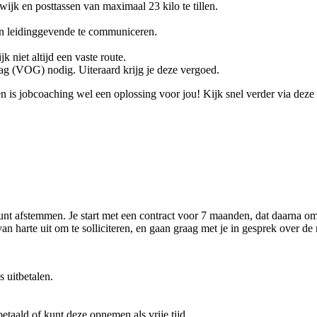
 wijk en posttassen van maximaal 23 kilo te tillen.
en leidinggevende te communiceren.
k niet altijd een vaste route.
rag (VOG) nodig. Uiteraard krijg je deze vergoed.
n is jobcoaching wel een oplossing voor jou! Kijk snel verder via deze
kunt afstemmen. Je start met een contract voor 7 maanden, dat daarna o
n harte uit om te solliciteren, en gaan graag met je in gesprek over de
 uitbetalen.
betaald of kunt deze opnemen als vrije tijd.