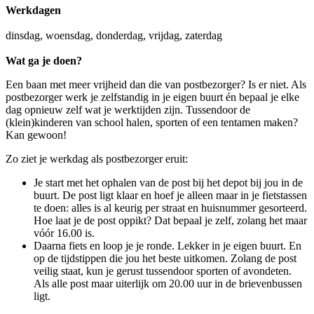
Werkdagen
dinsdag, woensdag, donderdag, vrijdag, zaterdag
Wat ga je doen?
Een baan met meer vrijheid dan die van postbezorger? Is er niet. Als
postbezorger werk je zelfstandig in je eigen buurt én bepaal je elke
dag opnieuw zelf wat je werktijden zijn. Tussendoor de
(klein)kinderen van school halen, sporten of een tentamen maken?
Kan gewoon!
Zo ziet je werkdag als postbezorger eruit:
Je start met het ophalen van de post bij het depot bij jou in de
buurt. De post ligt klaar en hoef je alleen maar in je fietstassen
te doen: alles is al keurig per straat en huisnummer gesorteerd.
Hoe laat je de post oppikt? Dat bepaal je zelf, zolang het maar
vóór 16.00 is.
Daarna fiets en loop je je ronde. Lekker in je eigen buurt. En
op de tijdstippen die jou het beste uitkomen. Zolang de post
veilig staat, kun je gerust tussendoor sporten of avondeten.
Als alle post maar uiterlijk om 20.00 uur in de brievenbussen
ligt.