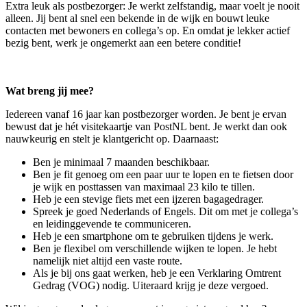
Extra leuk als postbezorger: Je werkt zelfstandig, maar voelt je nooit
alleen. Jij bent al snel een bekende in de wijk en bouwt leuke
contacten met bewoners en collega’s op. En omdat je lekker actief
bezig bent, werk je ongemerkt aan een betere conditie!
Wat breng jij mee?
Iedereen vanaf 16 jaar kan postbezorger worden. Je bent je ervan
bewust dat je hét visitekaartje van PostNL bent. Je werkt dan ook
nauwkeurig en stelt je klantgericht op. Daarnaast:
Ben je minimaal 7 maanden beschikbaar.
Ben je fit genoeg om een paar uur te lopen en te fietsen door
je wijk en posttassen van maximaal 23 kilo te tillen.
Heb je een stevige fiets met een ijzeren bagagedrager.
Spreek je goed Nederlands of Engels. Dit om met je collega’s
en leidinggevende te communiceren.
Heb je een smartphone om te gebruiken tijdens je werk.
Ben je flexibel om verschillende wijken te lopen. Je hebt
namelijk niet altijd een vaste route.
Als je bij ons gaat werken, heb je een Verklaring Omtrent
Gedrag (VOG) nodig. Uiteraard krijg je deze vergoed.