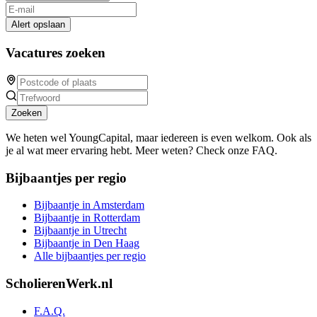
Alert opslaan
Vacatures zoeken
Zoeken
We heten wel YoungCapital, maar iedereen is even welkom. Ook als
je al wat meer ervaring hebt. Meer weten? Check onze FAQ.
Bijbaantjes per regio
Bijbaantje in Amsterdam
Bijbaantje in Rotterdam
Bijbaantje in Utrecht
Bijbaantje in Den Haag
Alle bijbaantjes per regio
ScholierenWerk.nl
F.A.Q.