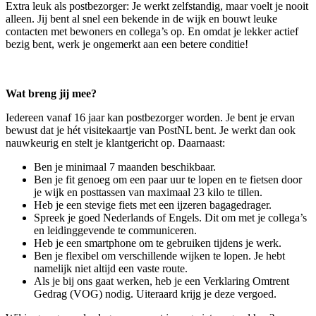
Extra leuk als postbezorger: Je werkt zelfstandig, maar voelt je nooit
alleen. Jij bent al snel een bekende in de wijk en bouwt leuke
contacten met bewoners en collega’s op. En omdat je lekker actief
bezig bent, werk je ongemerkt aan een betere conditie!
Wat breng jij mee?
Iedereen vanaf 16 jaar kan postbezorger worden. Je bent je ervan
bewust dat je hét visitekaartje van PostNL bent. Je werkt dan ook
nauwkeurig en stelt je klantgericht op. Daarnaast:
Ben je minimaal 7 maanden beschikbaar.
Ben je fit genoeg om een paar uur te lopen en te fietsen door
je wijk en posttassen van maximaal 23 kilo te tillen.
Heb je een stevige fiets met een ijzeren bagagedrager.
Spreek je goed Nederlands of Engels. Dit om met je collega’s
en leidinggevende te communiceren.
Heb je een smartphone om te gebruiken tijdens je werk.
Ben je flexibel om verschillende wijken te lopen. Je hebt
namelijk niet altijd een vaste route.
Als je bij ons gaat werken, heb je een Verklaring Omtrent
Gedrag (VOG) nodig. Uiteraard krijg je deze vergoed.