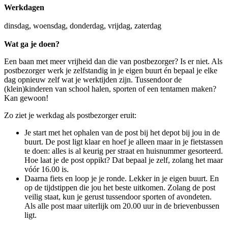
Werkdagen
dinsdag, woensdag, donderdag, vrijdag, zaterdag
Wat ga je doen?
Een baan met meer vrijheid dan die van postbezorger? Is er niet. Als
postbezorger werk je zelfstandig in je eigen buurt én bepaal je elke
dag opnieuw zelf wat je werktijden zijn. Tussendoor de
(klein)kinderen van school halen, sporten of een tentamen maken?
Kan gewoon!
Zo ziet je werkdag als postbezorger eruit:
Je start met het ophalen van de post bij het depot bij jou in de
buurt. De post ligt klaar en hoef je alleen maar in je fietstassen
te doen: alles is al keurig per straat en huisnummer gesorteerd.
Hoe laat je de post oppikt? Dat bepaal je zelf, zolang het maar
vóór 16.00 is.
Daarna fiets en loop je je ronde. Lekker in je eigen buurt. En
op de tijdstippen die jou het beste uitkomen. Zolang de post
veilig staat, kun je gerust tussendoor sporten of avondeten.
Als alle post maar uiterlijk om 20.00 uur in de brievenbussen
ligt.