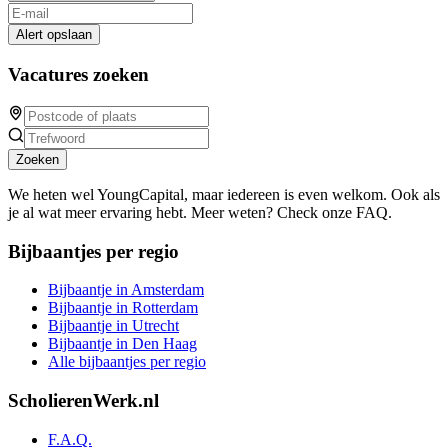
Alert opslaan
Vacatures zoeken
Zoeken
We heten wel YoungCapital, maar iedereen is even welkom. Ook als
je al wat meer ervaring hebt. Meer weten? Check onze FAQ.
Bijbaantjes per regio
Bijbaantje in Amsterdam
Bijbaantje in Rotterdam
Bijbaantje in Utrecht
Bijbaantje in Den Haag
Alle bijbaantjes per regio
ScholierenWerk.nl
F.A.Q.