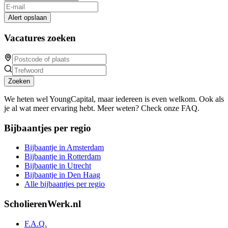
Alert opslaan
Vacatures zoeken
Zoeken
We heten wel YoungCapital, maar iedereen is even welkom. Ook als
je al wat meer ervaring hebt. Meer weten? Check onze FAQ.
Bijbaantjes per regio
Bijbaantje in Amsterdam
Bijbaantje in Rotterdam
Bijbaantje in Utrecht
Bijbaantje in Den Haag
Alle bijbaantjes per regio
ScholierenWerk.nl
F.A.Q.