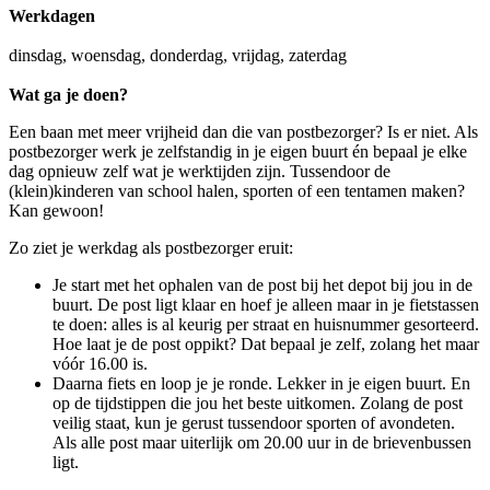
Werkdagen
dinsdag, woensdag, donderdag, vrijdag, zaterdag
Wat ga je doen?
Een baan met meer vrijheid dan die van postbezorger? Is er niet. Als
postbezorger werk je zelfstandig in je eigen buurt én bepaal je elke
dag opnieuw zelf wat je werktijden zijn. Tussendoor de
(klein)kinderen van school halen, sporten of een tentamen maken?
Kan gewoon!
Zo ziet je werkdag als postbezorger eruit:
Je start met het ophalen van de post bij het depot bij jou in de
buurt. De post ligt klaar en hoef je alleen maar in je fietstassen
te doen: alles is al keurig per straat en huisnummer gesorteerd.
Hoe laat je de post oppikt? Dat bepaal je zelf, zolang het maar
vóór 16.00 is.
Daarna fiets en loop je je ronde. Lekker in je eigen buurt. En
op de tijdstippen die jou het beste uitkomen. Zolang de post
veilig staat, kun je gerust tussendoor sporten of avondeten.
Als alle post maar uiterlijk om 20.00 uur in de brievenbussen
ligt.