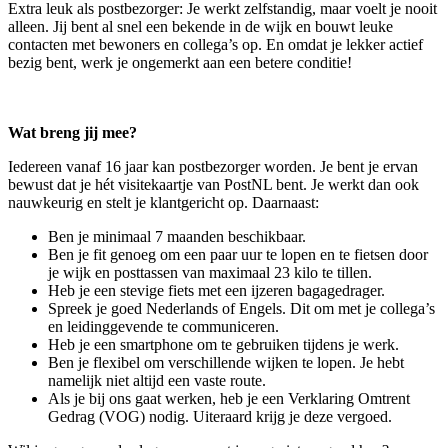
Extra leuk als postbezorger: Je werkt zelfstandig, maar voelt je nooit
alleen. Jij bent al snel een bekende in de wijk en bouwt leuke
contacten met bewoners en collega’s op. En omdat je lekker actief
bezig bent, werk je ongemerkt aan een betere conditie!
Wat breng jij mee?
Iedereen vanaf 16 jaar kan postbezorger worden. Je bent je ervan
bewust dat je hét visitekaartje van PostNL bent. Je werkt dan ook
nauwkeurig en stelt je klantgericht op. Daarnaast:
Ben je minimaal 7 maanden beschikbaar.
Ben je fit genoeg om een paar uur te lopen en te fietsen door
je wijk en posttassen van maximaal 23 kilo te tillen.
Heb je een stevige fiets met een ijzeren bagagedrager.
Spreek je goed Nederlands of Engels. Dit om met je collega’s
en leidinggevende te communiceren.
Heb je een smartphone om te gebruiken tijdens je werk.
Ben je flexibel om verschillende wijken te lopen. Je hebt
namelijk niet altijd een vaste route.
Als je bij ons gaat werken, heb je een Verklaring Omtrent
Gedrag (VOG) nodig. Uiteraard krijg je deze vergoed.