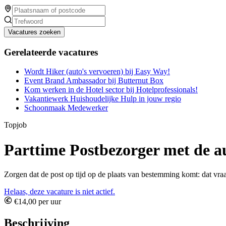
Vacatures zoeken
Gerelateerde vacatures
Wordt Hiker (auto's vervoeren) bij Easy Way!
Event Brand Ambassador bij Butternut Box
Kom werken in de Hotel sector bij Hotelprofessionals!
Vakantiewerk Huishoudelijke Hulp in jouw regio
Schoonmaak Medewerker
Topjob
Parttime Postbezorger met de a
Zorgen dat de post op tijd op de plaats van bestemming komt: dat vraa
Helaas, deze vacature is niet actief.
€14,00 per uur
Beschrijving