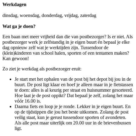
Werkdagen
dinsdag, woensdag, donderdag, vrijdag, zaterdag
Wat ga je doen?
Een baan met meer vrijheid dan die van postbezorger? Is er niet. Als
postbezorger werk je zelfstandig in je eigen buurt én bepaal je elke
dag opnieuw zelf wat je werktijden zijn. Tussendoor de
(klein)kinderen van school halen, sporten of een tentamen maken?
Kan gewoon!
Zo ziet je werkdag als postbezorger eruit:
Je start met het ophalen van de post bij het depot bij jou in de
buurt. De post ligt klaar en hoef je alleen maar in je fietstassen
te doen: alles is al keurig per straat en huisnummer gesorteerd.
Hoe laat je de post oppikt? Dat bepaal je zelf, zolang het maar
vóór 16.00 is.
Daarna fiets en loop je je ronde. Lekker in je eigen buurt. En
op de tijdstippen die jou het beste uitkomen. Zolang de post
veilig staat, kun je gerust tussendoor sporten of avondeten.
Als alle post maar uiterlijk om 20.00 uur in de brievenbussen
ligt.