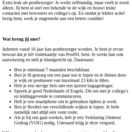
Extra leuk als postbezorger: Je werkt zelfstandig, maar voelt je nooit
alleen. Jij bent al snel een bekende in de wijk en bouwt leuke
contacten met bewoners en collega’s op. En omdat je lekker actief
bezig bent, werk je ongemerkt aan een betere conditie!
Wat breng jij mee?
Iedereen vanaf 16 jaar kan postbezorger worden. Je bent je ervan
bewust dat je hét visitekaartje van PostNL bent. Je werkt dan ook
nauwkeurig en stelt je klantgericht op. Daarnaast:
Ben je minimaal 7 maanden beschikbaar.
Ben je fit genoeg om een paar uur te lopen en te fietsen door
je wijk en posttassen van maximaal 23 kilo te tillen.
Heb je een stevige fiets met een ijzeren bagagedrager.
Spreek je goed Nederlands of Engels. Dit om met je collega’s
en leidinggevende te communiceren.
Heb je een smartphone om te gebruiken tijdens je werk.
Ben je flexibel om verschillende wijken te lopen. Je hebt
namelijk niet altijd een vaste route.
Als je bij ons gaat werken, heb je een Verklaring Omtrent
Gedrag (VOG) nodig. Uiteraard krijg je deze vergoed.