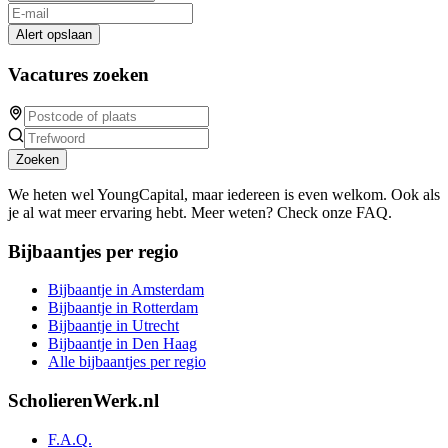
Alert opslaan
Vacatures zoeken
Zoeken
We heten wel YoungCapital, maar iedereen is even welkom. Ook als
je al wat meer ervaring hebt. Meer weten? Check onze FAQ.
Bijbaantjes per regio
Bijbaantje in Amsterdam
Bijbaantje in Rotterdam
Bijbaantje in Utrecht
Bijbaantje in Den Haag
Alle bijbaantjes per regio
ScholierenWerk.nl
F.A.Q.