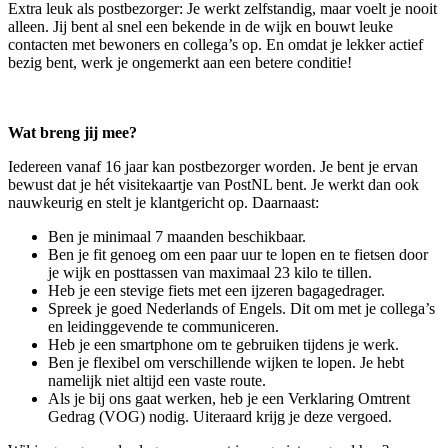
Extra leuk als postbezorger: Je werkt zelfstandig, maar voelt je nooit
alleen. Jij bent al snel een bekende in de wijk en bouwt leuke
contacten met bewoners en collega’s op. En omdat je lekker actief
bezig bent, werk je ongemerkt aan een betere conditie!
Wat breng jij mee?
Iedereen vanaf 16 jaar kan postbezorger worden. Je bent je ervan
bewust dat je hét visitekaartje van PostNL bent. Je werkt dan ook
nauwkeurig en stelt je klantgericht op. Daarnaast:
Ben je minimaal 7 maanden beschikbaar.
Ben je fit genoeg om een paar uur te lopen en te fietsen door
je wijk en posttassen van maximaal 23 kilo te tillen.
Heb je een stevige fiets met een ijzeren bagagedrager.
Spreek je goed Nederlands of Engels. Dit om met je collega’s
en leidinggevende te communiceren.
Heb je een smartphone om te gebruiken tijdens je werk.
Ben je flexibel om verschillende wijken te lopen. Je hebt
namelijk niet altijd een vaste route.
Als je bij ons gaat werken, heb je een Verklaring Omtrent
Gedrag (VOG) nodig. Uiteraard krijg je deze vergoed.