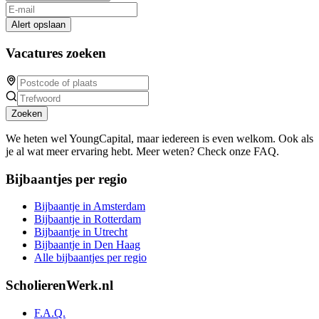
Alert opslaan
Vacatures zoeken
Zoeken
We heten wel YoungCapital, maar iedereen is even welkom. Ook als
je al wat meer ervaring hebt. Meer weten? Check onze FAQ.
Bijbaantjes per regio
Bijbaantje in Amsterdam
Bijbaantje in Rotterdam
Bijbaantje in Utrecht
Bijbaantje in Den Haag
Alle bijbaantjes per regio
ScholierenWerk.nl
F.A.Q.