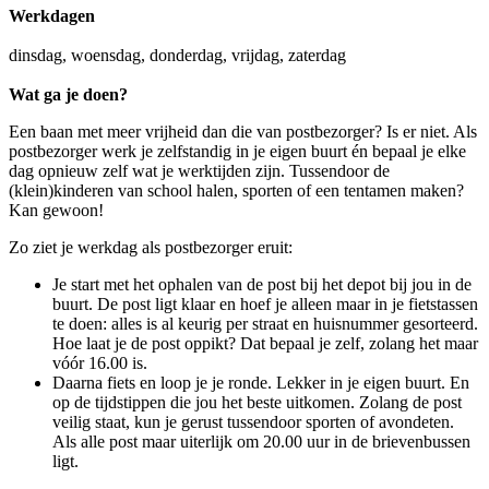
Werkdagen
dinsdag, woensdag, donderdag, vrijdag, zaterdag
Wat ga je doen?
Een baan met meer vrijheid dan die van postbezorger? Is er niet. Als
postbezorger werk je zelfstandig in je eigen buurt én bepaal je elke
dag opnieuw zelf wat je werktijden zijn. Tussendoor de
(klein)kinderen van school halen, sporten of een tentamen maken?
Kan gewoon!
Zo ziet je werkdag als postbezorger eruit:
Je start met het ophalen van de post bij het depot bij jou in de
buurt. De post ligt klaar en hoef je alleen maar in je fietstassen
te doen: alles is al keurig per straat en huisnummer gesorteerd.
Hoe laat je de post oppikt? Dat bepaal je zelf, zolang het maar
vóór 16.00 is.
Daarna fiets en loop je je ronde. Lekker in je eigen buurt. En
op de tijdstippen die jou het beste uitkomen. Zolang de post
veilig staat, kun je gerust tussendoor sporten of avondeten.
Als alle post maar uiterlijk om 20.00 uur in de brievenbussen
ligt.