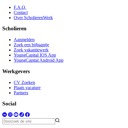
F.A.Q.
Contact
Over ScholierenWerk
Scholieren
Aanmelden
Zoek een bijbaantje
Zoek vakantiewerk
YoungCapital IOS App
YoungCapital Android App
Werkgevers
CV Zoeken
Plaats vacature
Partners
Social