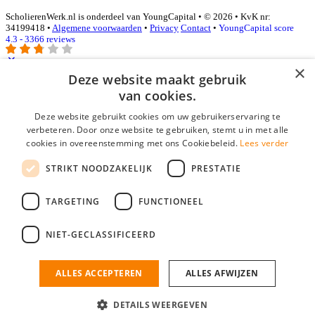
ScholierenWerk.nl is onderdeel van YoungCapital • © 2026 • KvK nr:
34199418 •
Algemene voorwaarden
•
Privacy
Contact
•
YoungCapital score
4.3 - 3366 reviews
×
Deze website maakt gebruik
Inloggen als bedrijf
van cookies.
Deze website gebruikt cookies om uw gebruikerservaring te
E-mail
*
verbeteren. Door onze website te gebruiken, stemt u in met alle
cookies in overeenstemming met ons Cookiebeleid.
Lees verder
Wachtwoord
STRIKT NOODZAKELIJK
PRESTATIE
login gegevens onthouden
Wachtwoord vergeten?
login
TARGETING
FUNCTIONEEL
Bedrijf aanmelden
NIET-GECLASSIFICEERD
Na het aanmelden kun je meteen je vacature plaatsen en heb je je
nieuwe collega/werknemer zo gevonden!
ALLES ACCEPTEREN
ALLES AFWIJZEN
Heb je nog geen gratis bedrijfsprofiel?
DETAILS WEERGEVEN