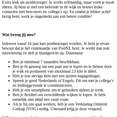
Extra leuk als postbezorger: Je werkt zelfstandig, maar voelt je nooit
alleen. Jij bent al snel een bekende in de wijk en bouwt leuke
contacten met bewoners en collega’s op. En omdat je lekker actief
bezig bent, werk je ongemerkt aan een betere conditie!
Wat breng jij mee?
Iedereen vanaf 16 jaar kan postbezorger worden. Je bent je ervan
bewust dat je hét visitekaartje van PostNL bent. Je werkt dan ook
nauwkeurig en stelt je klantgericht op. Daarnaast:
Ben je minimaal 7 maanden beschikbaar.
Ben je fit genoeg om een paar uur te lopen en te fietsen door
je wijk en posttassen van maximaal 23 kilo te tillen.
Heb je een stevige fiets met een ijzeren bagagedrager.
Spreek je goed Nederlands of Engels. Dit om met je collega’s
en leidinggevende te communiceren.
Heb je een smartphone om te gebruiken tijdens je werk.
Ben je flexibel om verschillende wijken te lopen. Je hebt
namelijk niet altijd een vaste route.
Als je bij ons gaat werken, heb je een Verklaring Omtrent
Gedrag (VOG) nodig. Uiteraard krijg je deze vergoed.