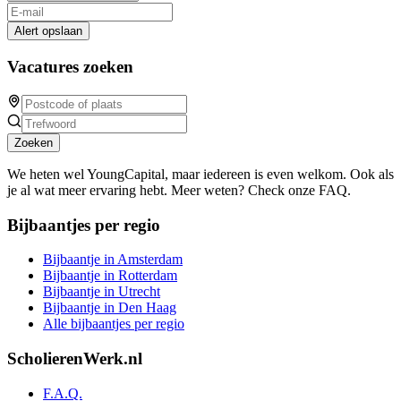
Alert opslaan
Vacatures zoeken
Zoeken
We heten wel YoungCapital, maar iedereen is even welkom. Ook als
je al wat meer ervaring hebt. Meer weten? Check onze FAQ.
Bijbaantjes per regio
Bijbaantje in Amsterdam
Bijbaantje in Rotterdam
Bijbaantje in Utrecht
Bijbaantje in Den Haag
Alle bijbaantjes per regio
ScholierenWerk.nl
F.A.Q.