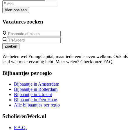
Alert opslaan
Vacatures zoeken
Zoeken
We heten wel YoungCapital, maar iedereen is even welkom. Ook als
je al wat meer ervaring hebt. Meer weten? Check onze FAQ.
Bijbaantjes per regio
Bijbaantje in Amsterdam
Bijbaantje in Rotterdam
Bijbaantje in Utrecht
Bijbaantje in Den Haag
Alle bijbaantjes per regio
ScholierenWerk.nl
F.A.Q.