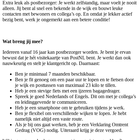
Extra leuk als postbezorger: Je werkt zelfstandig, maar voelt je nooit
alleen. Jij bent al snel een bekende in de wijk en bouwt leuke
contacten met bewoners en collega’s op. En omdat je lekker actief
bezig bent, werk je ongemerkt aan een betere conditie!
Wat breng jij mee?
Iedereen vanaf 16 jaar kan postbezorger worden. Je bent je ervan
bewust dat je hét visitekaartje van PostNL bent. Je werkt dan ook
nauwkeurig en stelt je klantgericht op. Daarnaast:
Ben je minimaal 7 maanden beschikbaar.
Ben je fit genoeg om een paar uur te lopen en te fietsen door
je wijk en posttassen van maximaal 23 kilo te tillen.
Heb je een stevige fiets met een ijzeren bagagedrager.
Spreek je goed Nederlands of Engels. Dit om met je collega’s
en leidinggevende te communiceren.
Heb je een smartphone om te gebruiken tijdens je werk.
Ben je flexibel om verschillende wijken te lopen. Je hebt
namelijk niet altijd een vaste route.
Als je bij ons gaat werken, heb je een Verklaring Omtrent
Gedrag (VOG) nodig. Uiteraard krijg je deze vergoed.