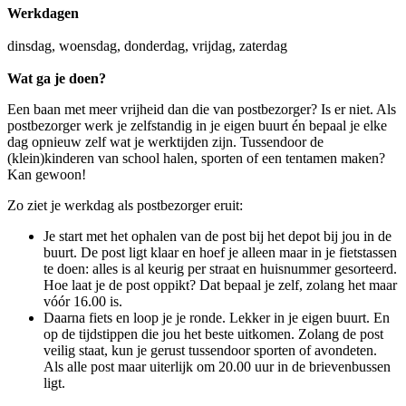
Werkdagen
dinsdag, woensdag, donderdag, vrijdag, zaterdag
Wat ga je doen?
Een baan met meer vrijheid dan die van postbezorger? Is er niet. Als
postbezorger werk je zelfstandig in je eigen buurt én bepaal je elke
dag opnieuw zelf wat je werktijden zijn. Tussendoor de
(klein)kinderen van school halen, sporten of een tentamen maken?
Kan gewoon!
Zo ziet je werkdag als postbezorger eruit:
Je start met het ophalen van de post bij het depot bij jou in de
buurt. De post ligt klaar en hoef je alleen maar in je fietstassen
te doen: alles is al keurig per straat en huisnummer gesorteerd.
Hoe laat je de post oppikt? Dat bepaal je zelf, zolang het maar
vóór 16.00 is.
Daarna fiets en loop je je ronde. Lekker in je eigen buurt. En
op de tijdstippen die jou het beste uitkomen. Zolang de post
veilig staat, kun je gerust tussendoor sporten of avondeten.
Als alle post maar uiterlijk om 20.00 uur in de brievenbussen
ligt.